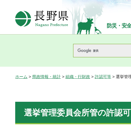
長野県Nagano Prefecture
防災・安
ホーム
>
県政情報・統計
>
組織・行財政
>
許認可等
> 選挙管
選挙管理委員会所管の許認