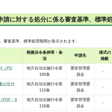
申請に対する処分に係る審査基準、標準
と、審査基準、標準処理期間が表示されます。
根拠法令条例等・条
様式の
申請先
項
掲載
付（PD
地方自治法施行令第
選挙管理委
-
100条
員会
書の交付
地方自治法施行令第
選挙管理委
-
110条
員会
PDF：8
地方自治法施行令第
選挙管理委
-
116条
員会