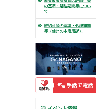
産業政策課所管の許認可等
の基準・処理期間等につい
て
許認可等の基準・処理期間
等（信州の木活用課）
イベント情報