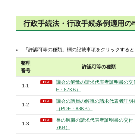
行政手続法・行政手続条例適用の
○ 「許認可等の種類」欄の記載事項をクリックする
整理
許認可等の種類
番号
議会の解散の請求代表者証明書の交
1-1
F：87KB）
議会の議員の解職の請求代表者証明
1-2
（PDF：88KB）
長の解職の請求代表者証明書の交付（
1-3
7KB）