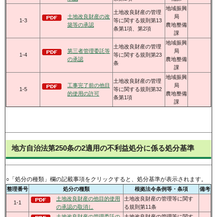
地域振興
土地改良財産の管理
土地改良財産の改
局
1-3
等に関する規則第13
築等の承認
農地整備
条第1項、第2項
課
地域振興
土地改良財産の管理
第三者管理委託等
局
1-4
等に関する規則第23
の承認
農地整備
条
課
地域振興
土地改良財産の管理
工事完了前の他目
局
1-5
等に関する規則第32
的使用の許可
農地整備
条第1項
課
地方自治法第250条の2適用の不利益処分に係る処分基準
○「処分の種類」欄の記載事項をクリックすると、処分基準が表示されます。
整理番号
処分の種類
根拠法令条例等・条項
備考
土地改良財産の他目的使用
土地改良財産の管理等に関す
1-1
の承認の取消し
る規則第11条
土地改良財産の管理委託の
土地改良財産の管理等に関す