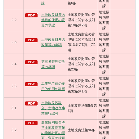
地整備
認
第6条
課
地域振
土地改良財産の
土地改良財産の管
興局農
2-2
他目的使用の変
理等に関する規則
地整備
更の承認
第10条第2項
課
土地改良財産の管
地域振
土地改良財産の
理等に関する規則
興局農
2-3
改築等の承認
第13条第1項、第2
地整備
項
課
地域振
土地改良財産の管
第三者管理委託
興局農
2-4
理等に関する規則
等の承認
地整備
第23条
課
地域振
土地改良財産の管
工事完了前の多
興局農
2-5
理等に関する規則
目的使用の許可
地整備
第32条第1項
課
地域振
土地改良区設
土地改良法第5条第
興局農
3-1
立、土地改良事
1項
地整備
業施行認可
課
農業協同組合等
地域振
営土地改良事業
興局農
3-2
土地改良法第96条
の換地計画の認
地整備
可・変更の認可
課