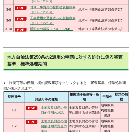
（PDF：23KB）
付帯工事費用の原因者負担命令
3-8
地すべり等防止法第35条第3項
（PDF：23KB）
工事費用の受益者への負担命令
3-9
地すべり等防止法第36条第1項
（PDF：22KB）
3-10
延滞金の徴収（PDF：22KB）
地すべり等防止法第38条第2項
地方自治法第250条の2適用の申請に対する処分に係る審査
基準、標準処理期間
○「許認可等の種類」欄の記載事項をクリックすると、審査基準、標準処理期
間が表示されます。
根拠法令条例等・条
様式の掲
整理番号
申請先
許認可等の種類
項
載
地域振興
土地改良財産の他
土地改良財産の管理
1-1
局農地整
目的使用の承認
等に関する規則第6条
備課
土地改良財産の他
土地改良財産の管理
地域振興
1-2
目的使用の変更の
等に関する規則第10
局農地整
承認
条第2項
備課