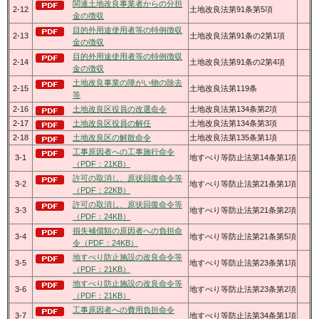
関連土地改良事業者からの分担
2-12
土地改良法第91条第5項
金の徴収
目的外用途使用者等の特例徴収
2-13
土地改良法第91条の2第1項
金の徴収
目的外用途使用者等の特例徴収
2-14
土地改良法第91条の2第4項
金の徴収
土地改良事業の障がい物の除去
2-15
土地改良法第119条
等
2-16
土地改良区役員の改選命令
土地改良法第134条第2項
2-17
土地改良区役員の解任
土地改良法第134条第3項
2-18
土地改良区の解散命令
土地改良法第135条第1項
工事原因者への工事施行命令
3-1
地すべり等防止法第14条第1項
（PDF：21KB）
許可の取消し、原状回復命令等
3-2
地すべり等防止法第21条第1項
（PDF：22KB）
許可の取消し、原状回復命令等
3-3
地すべり等防止法第21条第2項
（PDF：24KB）
損失補償額の原因者への負担命
3-4
地すべり等防止法第21条第5項
令（PDF：24KB）
地すべり防止施設の改良命令等
3-5
地すべり等防止法第23条第1項
（PDF：21KB）
地すべり防止施設の改良命令等
3-6
地すべり等防止法第23条第2項
（PDF：21KB）
工事原因者への費用負担命令
3-7
地すべり等防止法第34条第1項