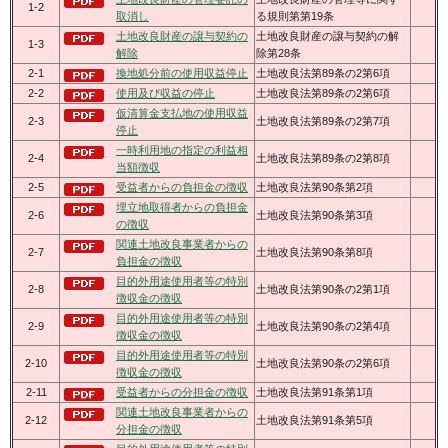
1-2
取消し
る規則第第19条
土地改良財産の譲与契約の
土地改良財産の譲与契約の解
1-3
解除
除第28条
2-1
換地処分前の使用収益停止
土地改良法第89条の2第6項
2-2
使用及び収益の停止
土地改良法第89条の2第6項
仮清算金支払地の使用収益
2-3
土地改良法第89条の2第7項
停止
一時利用地の指定の利益相
2-4
土地改良法第89条の2第8項
当額徴収
2-5
受益者からの負担金の徴収
土地改良法第90条第2項
埋立地取得者からの負担金
2-6
土地改良法第90条第3項
の徴収
関連土地改良事業者からの
2-7
土地改良法第90条第8項
負担金の徴収
目的外用途使用者等の特別
2-8
土地改良法第90条の2第1項
徴収金の徴収
目的外用途使用者等の特別
2-9
土地改良法第90条の2第4項
徴収金の徴収
目的外用途使用者等の特別
2-10
土地改良法第90条の2第6項
徴収金の徴収
2-11
受益者からの分担金の徴収
土地改良法第91条第1項
関連土地改良事業者からの
2-12
土地改良法第91条第5項
分担金の徴収