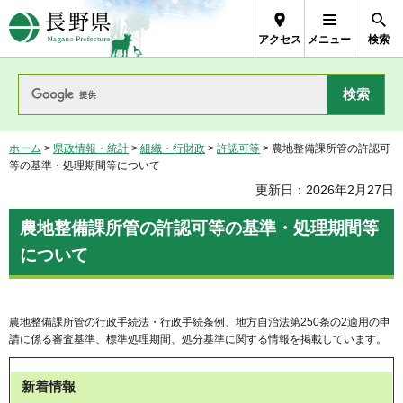
長野県Nagano Prefecture
アクセス
メニュー
検索
ホーム
>
県政情報・統計
>
組織・行財政
>
許認可等
> 農地整備課所管の許認可
等の基準・処理期間等について
更新日：2026年2月27日
農地整備課所管の許認可等の基準・処理期間等
について
農地整備課所管の行政手続法・行政手続条例、地方自治法第250条の2適用の申
請に係る審査基準、標準処理期間、処分基準に関する情報を掲載しています。
新着情報