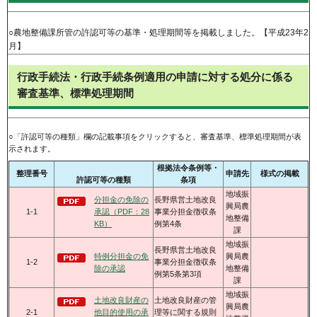
○農地整備課所管の許認可等の基準・処理期間等を掲載しました。【平成23年2
月】
行政手続法・行政手続条例適用の申請に対する処分に係る
審査基準、標準処理期間
○「許認可等の種類」欄の記載事項をクリックすると、審査基準、標準処理期間が表
示されます。
根拠法令条例等・
整理番号
申請先
様式の掲載
許認可等の種類
条項
地域振
分担金の免除の
長野県営土地改良
興局農
1-1
承認（PDF：28
事業分担金徴収条
地整備
KB）
例第4条
課
地域振
長野県営土地改良
特例分担金の免
興局農
1-2
事業分担金徴収条
除の承認
地整備
例第5条第3項
課
地域振
土地改良財産の
土地改良財産の管
興局農
2-1
他目的使用の承
理等に関する規則