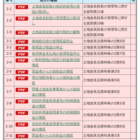
土地改良財産の他目的使用の承
土地改良財産の管理等に関す
1-1
認の取消し
る規則第11条
土地改良財産の管理委託の取消
土地改良財産の管理等に関す
1-2
し
る規則第19条
土地改良財産の管理等に関す
1-3
土地改良財産の譲与契約の解除
る規則第28条
2-1
換地処分前の使用収益停止
土地改良法第89条の2第6項
2-2
使用及び収益の停止
土地改良法第89条の2第6項
2-3
仮清算金支払地の使用収益停止
土地改良法第89条の2第7項
一時利用地の指定の利益相当額
2-4
土地改良法第89条の2第8項
徴収
2-5
受益者からの負担金の徴収
土地改良法第90条第2項
埋立地取得者からの負担金の徴
2-6
土地改良法第90条第3項
収
関連土地改良事業者からの負担
2-7
土地改良法第90条第8項
金の徴収
目的外用途使用者等の特例徴収
2-8
土地改良法第90条の2第1項
金の徴収
目的外用途使用者等の特例徴収
2-9
土地改良法第90条の2第4項
金の徴収
目的外用途使用者等の特例徴収
2-10
土地改良法第90条の2第6項
金の徴収
2-11
受益者からの分担金の徴収
土地改良法第91条第1項