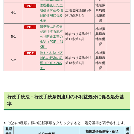
管理委託した土
地域振
地改良財産の他
土地改良法施行令
興局農
4-1
目的使用に係る
第59条第1項
地整備
承認
課
知事等以外の者
地域振
が施行する地す
地すべり等防止法
興局農
5-1
べり防止工事の
第11条第1項
地整備
承認（PDF：41
課
KB）
地すべり防止区
地域振
域内の行為の許
地すべり等防止法
興局農
5-2
可（PDF：26K
第18条第1項
地整備
B）
課
行政手続法・行政手続条例適用の不利益処分に係る処分基
準
○「処分の種類」欄の記載事項をクリックすると、処分基準が表示されます。
整理
備
根拠法令条例等・条項
番号
処分の種類
考