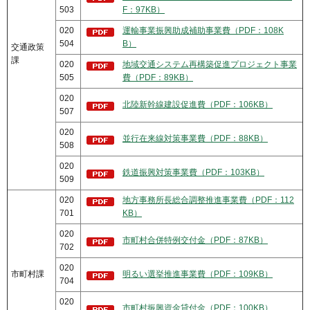
503
F：97KB）
020
運輸事業振興助成補助事業費（PDF：108K
504
B）
交通政策
課
020
地域交通システム再構築促進プロジェクト事業
505
費（PDF：89KB）
020
北陸新幹線建設促進費（PDF：106KB）
507
020
並行在来線対策事業費（PDF：88KB）
508
020
鉄道振興対策事業費（PDF：103KB）
509
020
地方事務所長総合調整推進事業費（PDF：112
701
KB）
020
市町村合併特例交付金（PDF：87KB）
702
020
市町村課
明るい選挙推進事業費（PDF：109KB）
704
020
市町村振興資金貸付金（PDF：100KB）