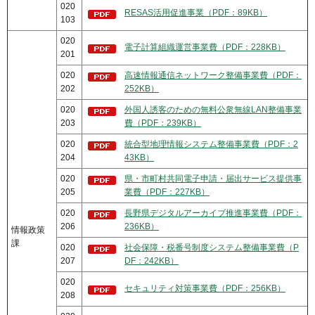
020
RESAS活用促進事業（PDF：89KB）
103
020
電子計算組織運営事業費（PDF：228KB）
201
020
高速情報通信ネットワーク整備事業費（PDF：
202
252KB）
020
外国人誘客のための無料公衆無線LAN整備事業
203
費（PDF：239KB）
020
統合型地理情報システム整備事業費（PDF：2
204
43KB）
020
県・市町村共同電子申請・届出サービス提供事
205
業費（PDF：227KB）
020
長野県デジタルアーカイブ推進事業費（PDF：
206
236KB）
情報政策
課
020
社会保障・税番号制度システム整備事業費（P
207
DF：242KB）
020
セキュリティ対策事業費（PDF：256KB）
208