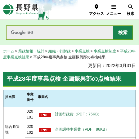
長野県Nagano Prefecture
アクセス
メニュー
検索
ホーム
>
県政情報・統計
>
組織・行財政
>
事業点検
>
事業点検制度
>
平成28年
度事業点検結果
> 平成28年度事業点検 企画振興部の点検結果
更新日：2022年3月31日
平成28年度事業点検 企画振興部の点検結果
事業
担当課
事業名
番号
020
計画行政費（PDF：75KB）
101
総合政策
020
企画調整事業費（PDF：86KB）
課
102