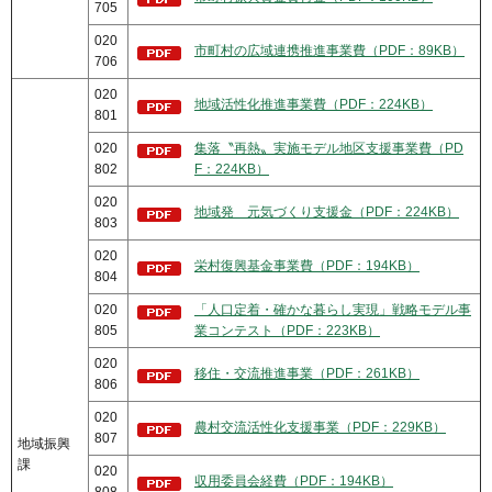
705
020
市町村の広域連携推進事業費（PDF：89KB）
706
020
地域活性化推進事業費（PDF：224KB）
801
020
集落〝再熱〟実施モデル地区支援事業費（PD
802
F：224KB）
020
地域発 元気づくり支援金（PDF：224KB）
803
020
栄村復興基金事業費（PDF：194KB）
804
020
「人口定着・確かな暮らし実現」戦略モデル事
805
業コンテスト（PDF：223KB）
020
移住・交流推進事業（PDF：261KB）
806
020
農村交流活性化支援事業（PDF：229KB）
807
地域振興
課
020
収用委員会経費（PDF：194KB）