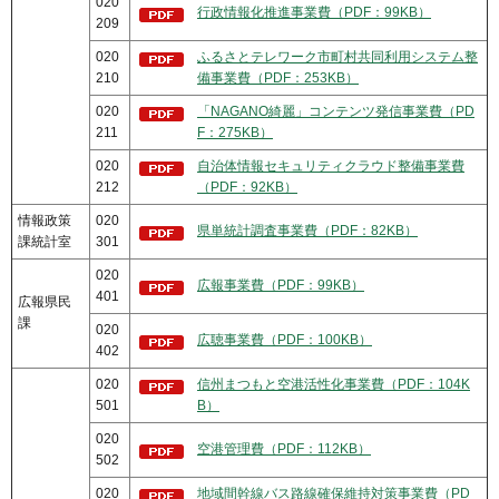
020
行政情報化推進事業費（PDF：99KB）
209
020
ふるさとテレワーク市町村共同利用システム整
210
備事業費（PDF：253KB）
020
「NAGANO綺麗」コンテンツ発信事業費（PD
211
F：275KB）
020
自治体情報セキュリティクラウド整備事業費
212
（PDF：92KB）
情報政策
020
県単統計調査事業費（PDF：82KB）
課統計室
301
020
広報事業費（PDF：99KB）
401
広報県民
課
020
広聴事業費（PDF：100KB）
402
020
信州まつもと空港活性化事業費（PDF：104K
501
B）
020
空港管理費（PDF：112KB）
502
020
地域間幹線バス路線確保維持対策事業費（PD