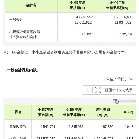
令和7年度
令和6年度
会計名
要求額(A)
当初予算額(B)
143,776,552
165,316,898
一般会計
(12,651,812)
(11,934,362)
小規模企業者等設備
333,637
332,734
導入資金特別会計
※( )の金額は、中小企業融資制度資金の予算額を除いた場合の金額です。
（一般会計課別内訳）
（単位：千円、％）
画面サイズで表示
令和7年度
令和6年度
差引増減
課名
(A)/(B)
要求額(A)
当初予算額(B)
(A)-(B)
産業政策課
4,542,721
4,345,061
197,660
104.5
経営・創業
131,531,252
153,680,043
▲22,148,791
85.6