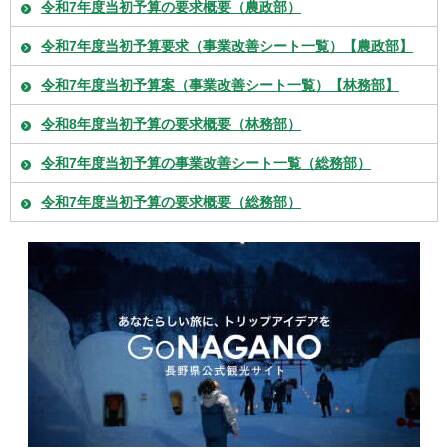
令和7年度当初予算の要求概要（農政部）
令和7年度当初予算要求（事業改善シート一覧）【農政部】
令和7年度当初予算案（事業改善シート一覧）【林務部】
令和8年度当初予算の要求概要（林務部）
令和7年度当初予算の事業改善シート一覧（総務部）
令和7年度当初予算の要求概要（総務部）