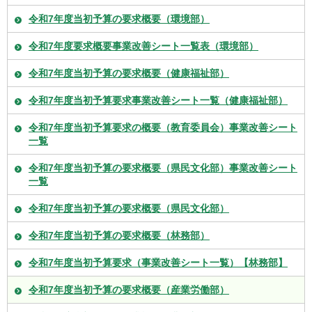
令和7年度当初予算の要求概要（環境部）
令和7年度要求概要事業改善シート一覧表（環境部）
令和7年度当初予算の要求概要（健康福祉部）
令和7年度当初予算要求事業改善シート一覧（健康福祉部）
令和7年度当初予算要求の概要（教育委員会）事業改善シート
一覧
令和7年度当初予算の要求概要（県民文化部）事業改善シート
一覧
令和7年度当初予算の要求概要（県民文化部）
令和7年度当初予算の要求概要（林務部）
令和7年度当初予算要求（事業改善シート一覧）【林務部】
令和7年度当初予算の要求概要（産業労働部）