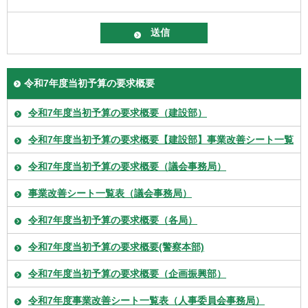
令和7年度当初予算の要求概要
令和7年度当初予算の要求概要（建設部）
令和7年度当初予算の要求概要【建設部】事業改善シート一覧
令和7年度当初予算の要求概要（議会事務局）
事業改善シート一覧表（議会事務局）
令和7年度当初予算の要求概要（各局）
令和7年度当初予算の要求概要(警察本部)
令和7年度当初予算の要求概要（企画振興部）
令和7年度事業改善シート一覧表（人事委員会事務局）