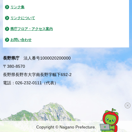
リンク集
リンクについて
県庁フロア・アクセス案内
お問い合わせ
長野県庁
法人番号1000020200000
〒380-8570
長野県長野市大字南長野字幅下692-2
電話：026-232-0111（代表）
Copyright © Nagano Prefecture.