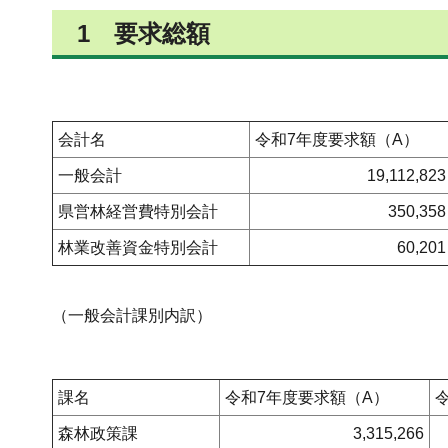
1
要
求総額
会計名
令和7年度要求額（A）
一般会計
19,112,823
県営林経営費特別会計
350,358
林業改善資金特別会計
60,201
（一般会計課別内訳）
課名
令和7年度要求額（A）
森林政策課
3,315,266