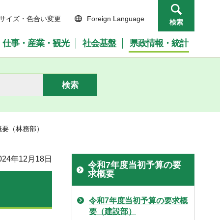
サイズ・色合い変更
Foreign Language
検索
仕事・産業・観光
社会基盤
県政情報・統計
概要（林務部）
24年12月18日
令和7年度当初予算の要
求概要
令和7年度当初予算の要求概
要（建設部）