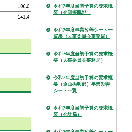
令和7年度当初予算の要求概
108.6
要（企画振興部）
141.4
令和7年度事業改善シート一
覧表（人事委員会事務局）
令和7年度当初予算の要求概
要（人事委員会事務局）
令和7年度当初予算の要求概
要（企画振興部）事業改善
シート一覧
令和7年度当初予算の要求概
要（会計局）
令和7年度事業改善シート一