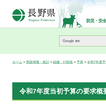
長野県Nagano Prefecture
防災・安
ホーム
>
県政情報・統計
>
組織・行財政
>
予算
>
令和7年度
令和7年度当初予算の要求概