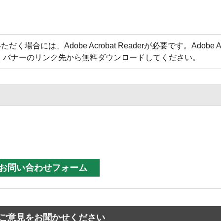
合には、Adobe Acrobat Readerが必要です。Adobe Acr
方は、バナーのリンク先から無料ダウンロードしてください。
ご意見をお聞かせください