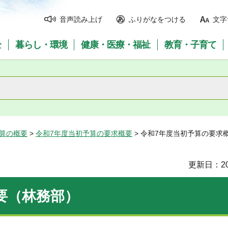
音声読み上げ
ふりがなをつける
文字
全
暮らし・環境
健康・医療・福祉
教育・子育て
予算の概要
>
令和7年度当初予算の要求概要
> 令和7年度当初予算の要求
更新日：20
要（林務部）