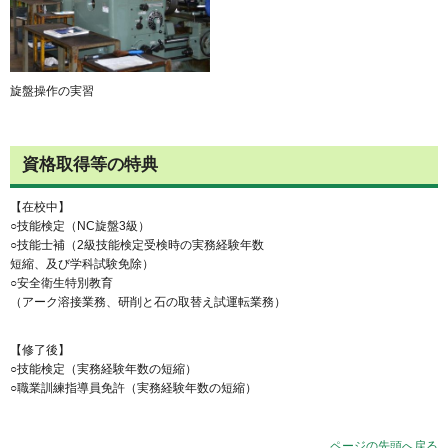
旋盤操作の実習
資格取得等の特典
【在校中】
○技能検定（NC旋盤3級）
○技能士補（2級技能検定受検時の実務経験年数
短縮、及び学科試験免除）
○安全衛生特別教育
（アーク溶接業務、研削と石の取替え試運転業務）
【修了後】
○技能検定（実務経験年数の短縮）
○職業訓練指導員免許（実務経験年数の短縮）
ページの先頭へ戻る