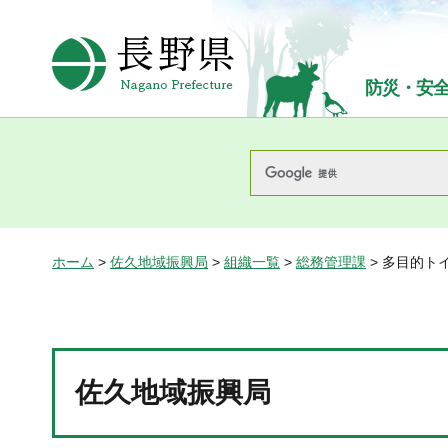
長野県Nagano Prefecture
防災・安
ホーム
>
佐久地域振興局
>
組織一覧
>
総務管理課
> 多目的ト
佐久地域振興局