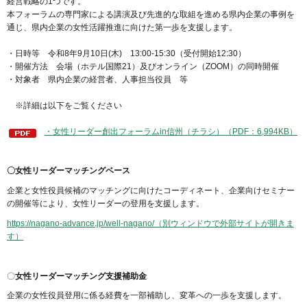
経営戦略の1つです。
本フォーラムの専門家による講演及び先進的な取組を進める県内企業の事例を
通じ、県内企業の女性活躍推進に向けた第一歩を支援します。
・日時等 令和8年9月10日(木) 13:00-15:30（受付開始12:30）
・開催方法 会場（ホテル国際21）及びオンライン（ZOOM）の同時開催
・対象者 県内企業の経営者、人事担当役員 等
※詳細は以下をご覧ください
・女性リーダー創出フォーラムin信州（チラシ）（PDF：6,994KB）
〇女性リーダーマッチングベース
企業と女性役員候補のマッチングに向けたコーディネート、企業向けセミナー
の開催等により、女性リーダーの登用を支援します。
https://nagano-advance.jp/well-nagano/（別ウィンドウで外部サイトが開きま
す）
〇
女性リーダーマッチング支援補助金
企業の女性役員登用に係る経費を一部補助し、変革への一歩を支援します。