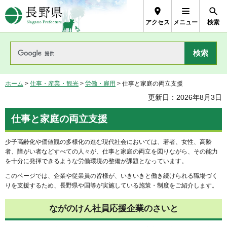
長野県Nagano Prefecture
アクセス
メニュー
検索
ホーム
>
仕事・産業・観光
>
労働・雇用
> 仕事と家庭の両立支援
更新日：2026年8月3日
仕事と家庭の両立支援
少子高齢化や価値観の多様化の進む現代社会においては、若者、女性、高齢
者、障がい者などすべての人々が、仕事と家庭の両立を図りながら、その能力
を十分に発揮できるような労働環境の整備が課題となっています。
このページでは、企業や従業員の皆様が、いきいきと働き続けられる職場づく
りを支援するため、長野県や国等が実施している施策・制度をご紹介します。
ながのけん社員応援企業のさいと