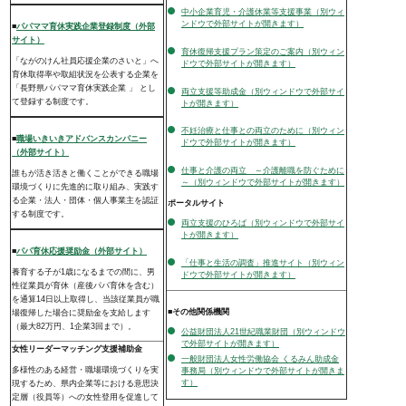
中小企業育児・介護休業等支援事業（別ウィ
ンドウで外部サイトが開きます）
■
パパママ育休実践企業登録制度（外部
サイト）
育休復帰支援プラン策定のご案内（別ウィン
「ながのけん社員応援企業のさいと」へ
ドウで外部サイトが開きます）
育休取得率や取組状況を公表する企業を
「長野県パパママ育休実践企業 」 とし
両立支援等助成金（別ウィンドウで外部サイ
て登録する制度です。
トが開きます）
不妊治療と仕事との両立のために（別ウィン
■
職場いきいきアドバンスカンパニー
ドウで外部サイトが開きます）
（外部サイト）
仕事と介護の両立 ～介護離職を防ぐために
誰もが活き活きと働くことができる職場
～（別ウィンドウで外部サイトが開きます）
環境づくりに先進的に取り組み、実践す
る企業・法人・団体・個人事業主を認証
ポータルサイト
する制度です。
両立支援のひろば（別ウィンドウで外部サイ
トが開きます）
■
パパ育休応援奨励金（外部サイト）
「仕事と生活の調査」推進サイト（別ウィン
養育する子が1歳になるまでの間に、男
ドウで外部サイトが開きます）
性従業員が育休（産後パパ育休を含む）
を通算14日以上取得し、当該従業員が職
■その他関係機関
場復帰した場合に奨励金を支給します
（最大82万円、1企業3回まで）。
公益財団法人21世紀職業財団（別ウィンドウ
で外部サイトが開きます）
女性リーダーマッチング支援補助金
一般財団法人女性労働協会 くるみん助成金
多様性のある経営・職場環境づくりを実
事務局（別ウィンドウで外部サイトが開きま
す）
現するため、県内企業等における意思決
定層（役員等）への女性登用を促進して