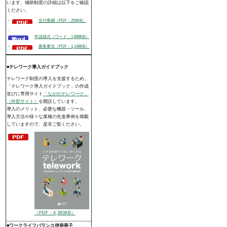
います。補助制度の詳細は以下をご確認
ください。
・
交付要綱（PDF：256KB）
・
申請様式（ワード：1,898KB）
・
募集要項（PDF：1,148KB）
■テレワーク導入ガイドブック
テレワーク制度の導入を支援するため、
「テレワーク導入ガイドブック」の作成
並びに専用サイト
「ながのテレワーク」
（外部サイト）
を開設しています。
導入のメリット、必要な機器・ツール、
導入方法や様々な業種の先進事例を掲載
していますので、是非ご覧ください。
（PDF：4,383KB）
■ワークライフバランス啓発冊子