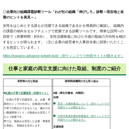
〇企業向け組織課題診断ツール「わが社の組織「伸びしろ」診断～現在地と改
善のヒントを発見～」
女性をはじめとする誰もが活躍できる組織であるかを簡易的に確認し、組織内
の課題の傾向をセルフチェックで把握できる診断ツールです。簡単な設問への
回答で（所要時間：約5分）、女性活躍推進に向けた今後の取組の方向性を検討
するヒントが得られます。（主に企業の経営者や人事担当者に回答いただくこ
とを想定しています。）
https://nagano-advance.jp/well-tool/（別ウィンドウで外部サイトが開きます）
仕事と家庭の両立支援に向けた取組、制度のご紹介
長野県の主な取組
国等関係機関の主な取り組み
■
社員の子育て応援宣言（外部サイト）
■国（厚生労働省、内閣府）
法律
「社員の子育て応援宣言」は、企業・事
育児・介護休業法について（別ウィンドウで
業所のトップの方から、従業員が仕事と
外部サイトが開きます）
子育ての両立ができるような「働きやす
い職場環境づくり」の取組みを宣言して
次世代育成支援対策推進法（別ウィンドウで
もらう制度です。
外部サイトが開きます）
県では、取組みを宣言した企業・事業所
を登録し、登録証を交付します。
支援制度