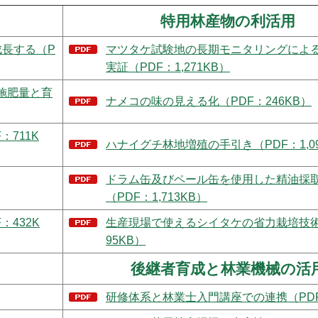
特用林産物の利活用
成長する（P
マツタケ試験地の長期モニタリングによ
実証（PDF：1,271KB）
施肥量と育
ナメコの味の見える化（PDF：246KB）
711K
ハナイグチ林地増殖の手引き（PDF：1,09
ドラム缶及びペール缶を使用した精油採
（PDF：1,713KB）
432K
生産現場で使えるシイタケの省力栽培技術（
95KB）
後継者育成と林業機械の活
研修体系と林業士入門講座での連携（PDF