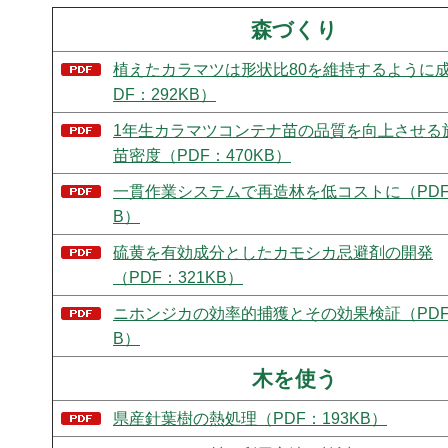
森づくり
植えたカラマツは形状比80を維持するように
DF：292KB）
1年生カラマツコンテナ苗の品質を向上させる
苗密度（PDF：470KB）
一貫作業システムで再造林を低コストに（PDF：
B）
硫黄を有効成分としたカモシカ忌避剤の開発
（PDF：321KB）
ニホンジカの効率的捕獲とその効果検証（PDF：
B）
木を使う
県産針葉樹の熱処理（PDF：193KB）