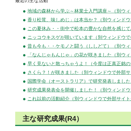
最近の主な活動
地域の森林から学ぶ～林業士入門講座～（別ウィ
香り松茸、味しめじ」は本当か？（別ウィンドウ
この夏休み・・街中で松本の豊かな自然を感じて
ニッコウキスゲが咲いています（別ウィンドウで
昔も今も・・ケモノと闘う（ししどて）（別ウィ
「なんじゃもんじゃ」の花が咲きました（別ウィ
早く見ないと散っちゃうよ！（今度は正真正銘の
さくら？！が咲きました（別ウィンドウで外部サ
国際学会（オーストラリア）で研究発表しました
研究成果発表会を開催しました！（別ウィンドウ
これ以前の活動紹介（別ウィンドウで外部サイト
主な研究成果(R4）