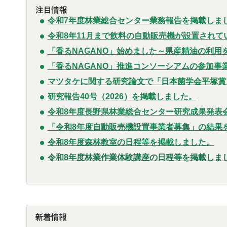
令和7年度林業総合センター業務報告を掲載しま
令和8年11月まで飲料の自動販売機が設置されて
「香るNAGANO」始めました～県産精油の利用
「香るNAGANO」推進コンソーシアムの参加事
マツタケに関する研究論文で「日本菌学会平塚賞
研究報告40号（2026）を掲載しました。
令和8年度長野県林業総合センター研究成果発表
「令和8年度自動販売機設置事業者募集」の結果
令和8年度森林教室の日程等を掲載しました。
令和8年度林業作業体験講座の日程等を掲載しま