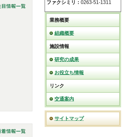
ファクシミリ：
0263-51-1311
業務概要
組織概要
施設情報
研究の成果
お役立ち情報
リンク
交通案内
サイトマップ