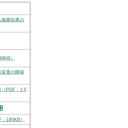
る施業効果の
8KB）
取装置の開発
PDF：1,5
用
：185KB）