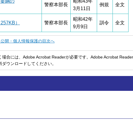
扱要綱の
昭和43年
警察本部長
例規
全文
3月11日
昭和42年
57KB）
警察本部長
訓令
全文
9月9日
報公開・個人情報保護の目次へ
、Adobe Acrobat Readerが必要です。Adobe Acrobat Rea
料ダウンロードしてください。