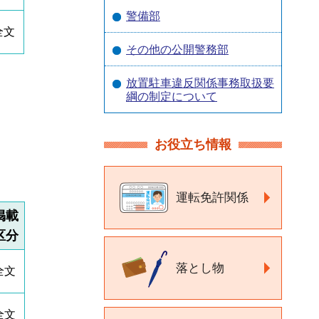
警備部
全文
その他の公開警務部
放置駐車違反関係事務取扱要
綱の制定について
お役立ち情報
運転免許関係
掲載
区分
落とし物
全文
全文