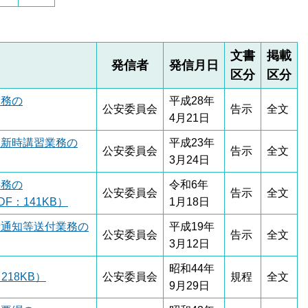
文書
掲載
発信者
発信月日
区分
区分
業務の
平成28年
公安委員会
告示
全文
4月21日
更新時講習業務の
平成23年
公安委員会
告示
全文
3月24日
事務の
令和6年
公安委員会
告示
全文
：141KB）
1月18日
新通知等送付業務の
平成19年
公安委員会
告示
全文
3月12日
昭和44年
18KB）
公安委員会
規程
全文
9月29日