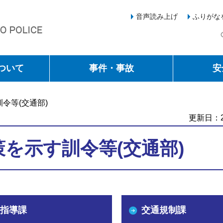
音声読み上げ
ふりがな
ついて
事件・事故
安
令等(交通部)
更新日：2
を示す訓令等(交通部)
指導課
交通規制課