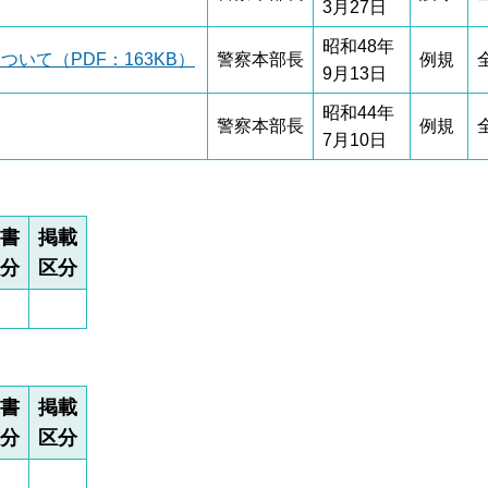
3月27日
昭和48年
いて（PDF：163KB）
警察本部長
例規
9月13日
昭和44年
警察本部長
例規
7月10日
書
掲載
分
区分
書
掲載
分
区分