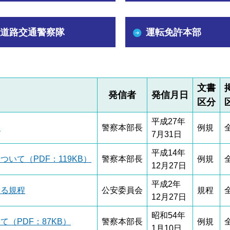
道路交通警察隊
運転免許本部
文書
発信者
発信月日
区分
平成27年
て
警察本部長
例規
7月31日
平成14年
いて（PDF：119KB）
警察本部長
例規
12月27日
平成2年
する規程
公安委員会
規程
12月27日
昭和54年
（PDF：87KB）
警察本部長
例規
1月10日