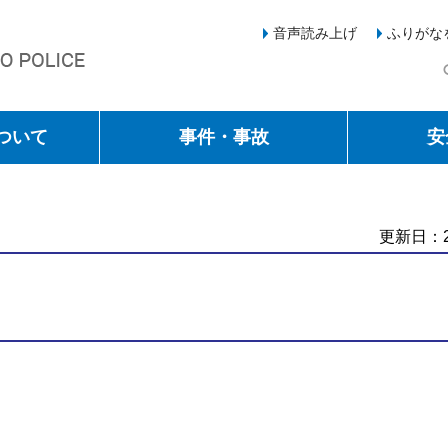
音声読み上げ
ふりがな
ついて
事件・事故
安
更新日：2