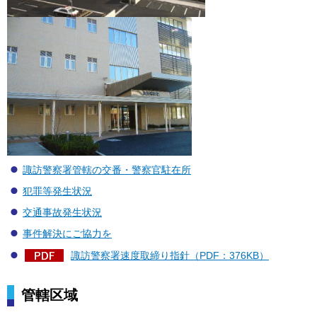
諏訪警察署管轄の交番・警察官駐在所
犯罪等発生状況
交通事故発生状況
事件解決にご協力を
諏訪警察署速度取締り指針（PDF：376KB）
管轄区域