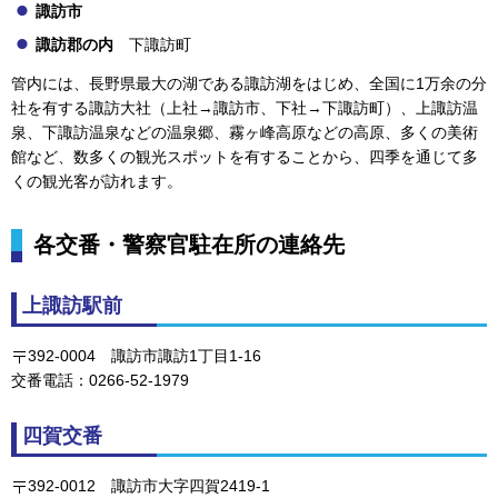
諏訪市
諏訪郡の内
下諏
訪町
管内には、長野県最大の湖である諏訪湖をはじめ、全国に1万余の分
社を有する諏訪大社（上社→諏訪市、下社→下諏訪町）、上諏訪温
泉、下諏訪温泉などの温泉郷、霧ヶ峰高原などの高原、多くの美術
館など、数多くの観光スポットを有することから、四季を通じて多
くの観光客が訪れます。
各交番・警察官駐在所の連絡先
上諏訪駅前
392-0004
諏訪市諏
訪1丁目1-16
交番電話：0266-52-1979
四賀交番
392-0012
諏訪市大
字四賀2419-1