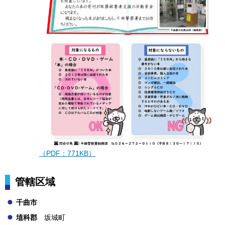
（PDF：771KB）
管轄区域
千曲市
埴科郡
坂城
町