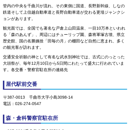
管内の中央を千曲川が流れ、その東側に国道、長野新幹線、しなの
鉄道そして上信越自動車道と長野自動車道が交わる更埴ジャンクシ
ョンがあります。
観光面では、全国でも著名な戸倉上山田温泉、一目10万本といわれ
る「森のあんず」、周辺にはチューリップ園、森将軍塚古墳、県立
歴史館、国の名勝姨捨「田毎の月」の棚田など自然に恵まれ、多く
の観光客が訪れます。
交通安全祈願の神として有名な武水別神社では、古式にのっとった
大頭祭が、毎年12月10日から5日間にわたって盛大に行われていま
す。各交番・警察官駐在所の連絡先
屋代駅前交番
387-0013
千曲市
大字小島3098-14
電話：026-274-0547
森・倉科警察官駐在所