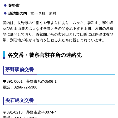
茅野市
諏訪郡の内
富士見
町、原村
管内は、長野県の中部やや東よりにあり、八ヶ岳、蓼科山、霧ケ峰
及び西山山麓の広大なすそ野とその間を流下する上川、宮川の沖積
地に展開しており、首都圏からの玄関口として山麓には保健休養地
帯、別荘地が広がり管内を訪ねる人たちに親しまれています。
各交番・警察官駐在所の連絡先
茅野駅前交番
391-0001
茅野市
ちの3506-1
電話：0266-72-5380
尖石縄文交番
391-0213
茅野市
豊平3074-4
電話：0266-72-2203