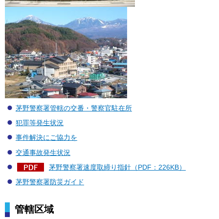
茅野警察署管轄の交番・警察官駐在所
犯罪等発生状況
事件解決にご協力を
交通事故発生状況
茅野警察署速度取締り指針（PDF：226KB）
茅野警察署防災ガイド
管轄区域