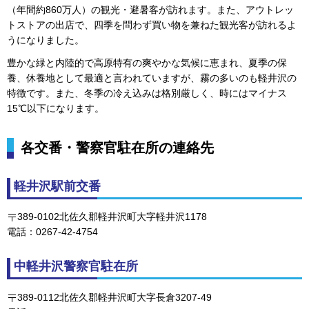
（年間約860万人）の観光・避暑客が訪れます。また、アウトレッ
トストアの出店で、四季を問わず買い物を兼ねた観光客が訪れるよ
うになりました。
豊かな緑と内陸的で高原特有の爽やかな気候に恵まれ、夏季の保
養、休養地として最適と言われていますが、霧の多いのも軽井沢の
特徴です。また、冬季の冷え込みは格別厳しく、時にはマイナス
15℃以下になります。
各交番・警察官駐在所の連絡先
軽井沢駅前交番
389-0102北佐久郡軽井沢町大字軽井沢1178
電話：0267-42-4754
中軽井沢警察官駐在所
389-0112北佐久郡軽井沢町大字長倉3207-49