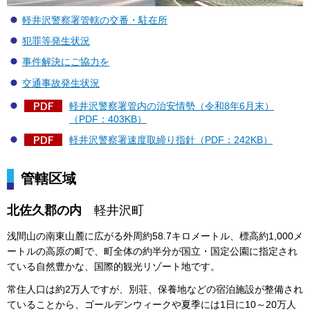
軽井沢警察署管轄の交番・駐在所
犯罪等発生状況
事件解決にご協力を
交通事故発生状況
軽井沢警察署管内の治安情勢（令和8年6月末）
（PDF：403KB）
軽井沢警察署速度取締り指針（PDF：242KB）
管轄区域
北佐久郡の内
軽井沢
町
浅間山の南東山麓に広がる外周約58.7キロメートル、標高約1,000メ
ートルの高原の町で、町全体の約半分が国立・国定公園に指定され
ている自然豊かな、国際的観光リゾート地です。
常住人口は約2万人ですが、別荘、保養地などの宿泊施設が整備され
ていることから、ゴールデンウィークや夏季には1日に10～20万人