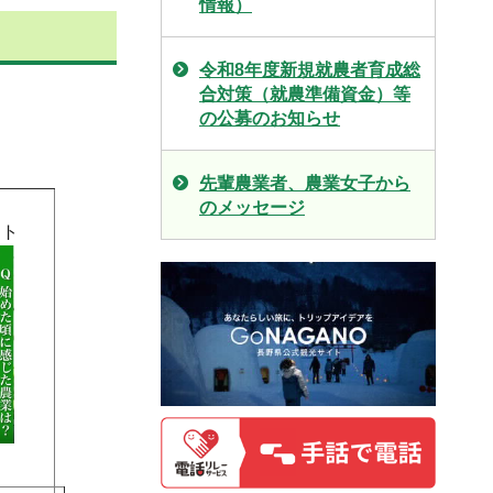
情報）
令和8年度新規就農者育成総
合対策（就農準備資金）等
の公募のお知らせ
先輩農業者、農業女子から
のメッセージ
ット