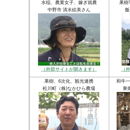
水稲、農業女子、嫁ぎ就農
果樹
中野市 清水絵美さん
飯
（外部サイトが開きます）
（
果樹、6次化、観光連携
和牛
松川町（株)なかひら農場
東