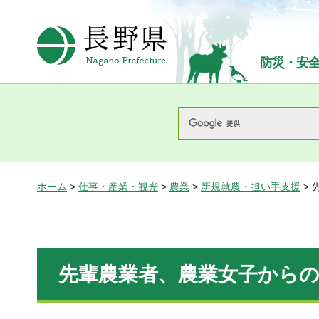
長野県Nagano Prefecture
防災・安
ホーム
>
仕事・産業・観光
>
農業
>
新規就農・担い手支援
>
先輩農業者、農業女子から