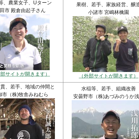
等、農業女子、Uターン
果樹、若手、家族経営、醸
田市 殿倉由起子さん
小諸市 宮嶋林檎園
外部サイトが開きます）
（外部サイトが開きます）
一貫、若手、地域の仲間と
水稲等、若手、組織改善
御市（株)牧舎みねむら
安曇野市（株)あづみのうか