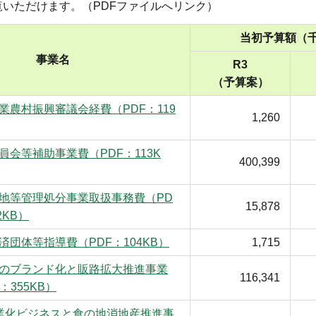
いただけます。（PDFファイルへリンク）
当初予算額（
事業名
R3
（予算案）
業農村振興審議会経費（PDF：119
1,260
員会等補助事業費（PDF：113K
400,399
地等管理処分事業取扱事務費（PD
15,878
2KB）
済団体等指導費（PDF：104KB）
1,715
のブランド化と販路拡大推進事業
116,341
：355KB）
業化ビジネスと食の地消地産推進事