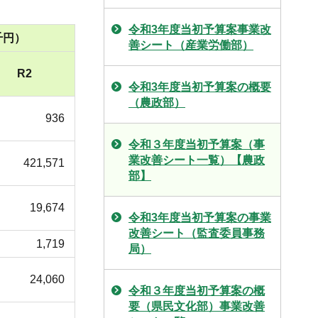
令和3年度当初予算案事業改
千円）
善シート（産業労働部）
R2
令和3年度当初予算案の概要
（農政部）
936
令和３年度当初予算案（事
業改善シート一覧）【農政
421,571
部】
19,674
令和3年度当初予算案の事業
改善シート（監査委員事務
1,719
局）
24,060
令和３年度当初予算案の概
要（県民文化部）事業改善