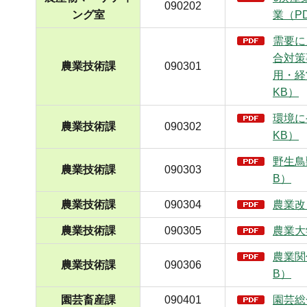
090202
ング室
業（PD
需要に
合対策
農業技術課
090301
用・経
KB）
環境に
農業技術課
090302
KB）
野生鳥
農業技術課
090303
B）
農業技術課
090304
農業改
農業技術課
090305
農業大
農業関
農業技術課
090306
B）
園芸畜産課
090401
園芸総