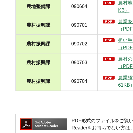
農村地
農地整備課
090604
KB）
農業を
農村振興課
090701
（PDF
担い手
農村振興課
090702
（PDF
農村の
農村振興課
090703
（PDF
農業経
農村振興課
090704
61KB
PDF形式のファイルをご覧いただく場
Readerをお持ちでない