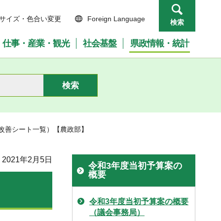
サイズ・色合い変更
Foreign Language
検索
仕事・産業・観光
社会基盤
県政情報・統計
業改善シート一覧）【農政部】
2021年2月5日
令和3年度当初予算案の
概要
令和3年度当初予算案の概要
（議会事務局）