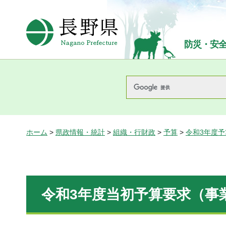
長野県Nagano Prefecture
防災・安
ホーム
>
県政情報・統計
>
組織・行財政
>
予算
>
令和3年度
令和3年度当初予算要求（事