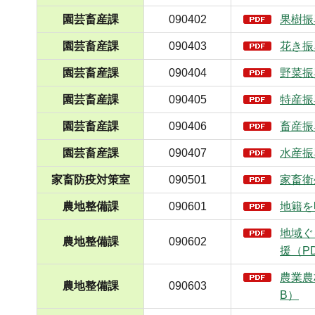
園芸畜産課
090402
果樹振
園芸畜産課
090403
花き振
園芸畜産課
090404
野菜振
園芸畜産課
090405
特産振
園芸畜産課
090406
畜産振
園芸畜産課
090407
水産振
家畜防疫対策室
090501
家畜衛
農地整備課
090601
地籍を
地域ぐ
農地整備課
090602
援（PD
農業農
農地整備課
090603
B）