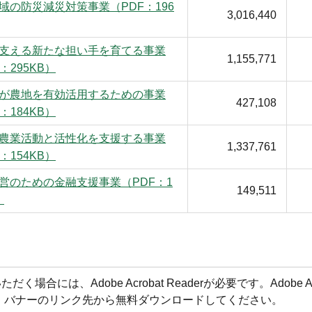
域の防災減災対策事業（PDF：196
3,016,440
支える新たな担い手を育てる事業
1,155,771
：295KB）
が農地を有効活用するための事業
427,108
：184KB）
農業活動と活性化を支援する事業
1,337,761
：154KB）
営のための金融支援事業（PDF：1
149,511
）
合には、Adobe Acrobat Readerが必要です。Adobe Acr
方は、バナーのリンク先から無料ダウンロードしてください。