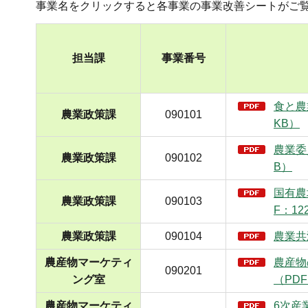
事業名をクリックすると各事業の事業改善シートがご覧
担当課
事業番号
食と農
農業政策課
090101
KB）
農業委
農業政策課
090102
B）
国有農
農業政策課
090103
F：12
農業政策課
090104
農業共
農産物マーケティ
農産物
090201
ング室
（PDF
農産物マーケティ
6次産