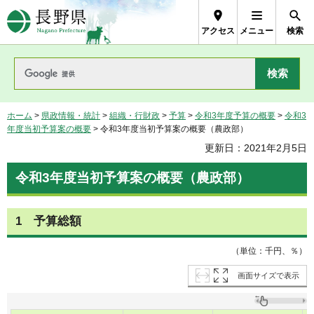
長野県Nagano Prefecture
アクセス
メニュー
検索
ホーム
>
県政情報・統計
>
組織・行財政
>
予算
>
令和3年度予算の概要
>
令和3
年度当初予算案の概要
> 令和3年度当初予算案の概要（農政部）
更新日：2021年2月5日
令和3年度当初予算案の概要（農政部）
1 予算総額
（単位：千円、％）
画面サイズで表示