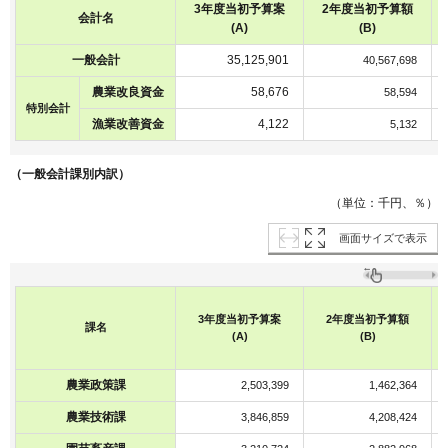
3年度当初予算案
2年度当初予算額
会計名
(A)
(B)
一般会計
35,125,901
40,567,698
農業改良資金
58,676
58,594
特別会計
漁業改善資金
4,122
5,132
（一般会計課別内訳）
（単位：千円、％）
画面サイズで表示
3年度当初予算案
2年度当初予算額
課名
(A)
(B)
農業政策課
2,503,399
1,462,364
農業技術課
3,846,859
4,208,424