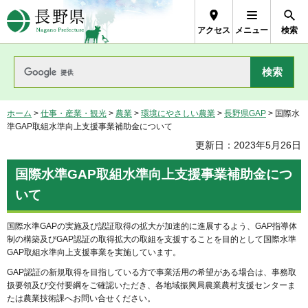
長野県Nagano Prefecture
アクセス
メニュー
検索
ホーム
>
仕事・産業・観光
>
農業
>
環境にやさしい農業
>
長野県GAP
> 国際水
準GAP取組水準向上支援事業補助金について
更新日：2023年5月26日
国際水準GAP取組水準向上支援事業補助金につ
いて
国際水準GAPの実施及び認証取得の拡大が加速的に進展するよう、GAP指導体
制の構築及びGAP認証の取得拡大の取組を支援することを目的として国際水準
GAP取組水準向上支援事業を実施しています。
GAP認証の新規取得を目指している方で事業活用の希望がある場合は、事務取
扱要領及び交付要綱をご確認いただき、各地域振興局農業農村支援センターま
たは農業技術課へお問い合せください。