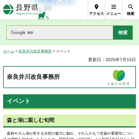
長野県Nagano Prefecture
アクセス
メニュー
検索
ホーム
>
奈良井川改良事務所
> イベント
更新日：2025年7月15日
奈良井川改良事務所
イベント
森と湖に親しむ旬間
森林やダム湖が有する自然の魅力に触れ、それらのもつ意義や重要性につい