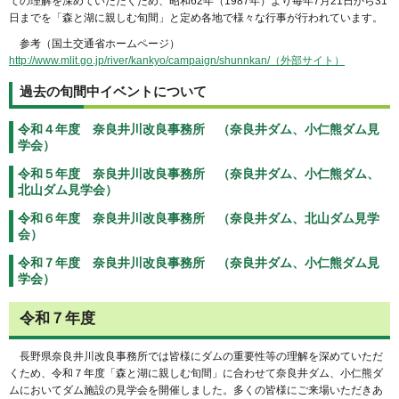
ての理解を深めていただくため、昭和62年（1987年）より毎年7月21日から31
日までを「森と湖に親しむ旬間」と定め各地で様々な行事が行われています。
参考（国土交通省ホームページ）
http://www.mlit.go.jp/river/kankyo/campaign/shunnkan/（外部サイト）
過去の旬間中イベントについて
令和４年度 奈良井川改良事務所 （奈良井ダム、小仁熊ダム見
学会）
令和５年度 奈良井川改良事務所 （奈良井ダム、小仁熊ダム、
北山ダム見学会）
令和６年度 奈良井川改良事務所 （奈良井ダム、北山ダム見学
会）
令和７年度 奈良井川改良事務所 （奈良井ダム、小仁熊ダム見
学会）
令和７年度
長野県奈良井川改良事務所では皆様にダムの重要性等の理解を深めていただ
くため、令和７年度「森と湖に親しむ旬間」に合わせて奈良井ダム、小仁熊ダ
ムにおいてダム施設の見学会を開催しました。多くの皆様にご来場いただきあ