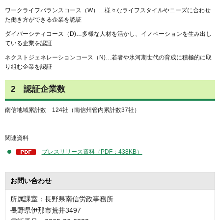
ワークライフバランスコース（W）…様々なライフスタイルやニーズに合わせ
た働き方ができる企業を認証
ダイバーシティコース（D)…多様な人材を活かし、イノベーションを生み出し
ている企業を認証
ネクストジェネレーションコース（N)…若者や氷河期世代の育成に積極的に取
り組む企業を認証
2
認証企業数
南信地域累計数
124
社（南信州管内累計数37社）
関連資料
プレスリリース資料（PDF：438KB）
お問い合わせ
所属課室：長野県南信労政事務所
長野県伊那市荒井3497