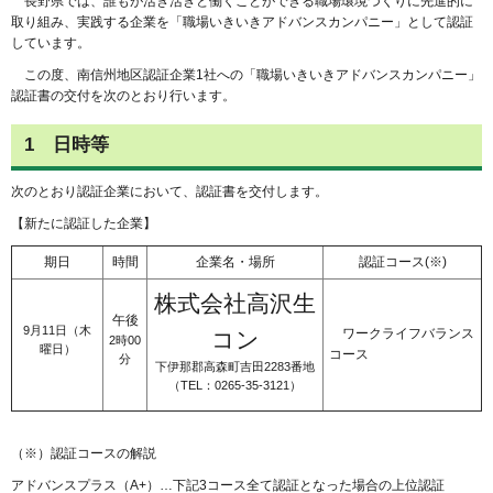
長
野県では、誰もが活き活きと働くことができる職場環境づくりに先進的に
取り組み、実践する企業を「職場いきいきアドバンスカンパニー」として認証
しています。
こ
の度、南信州地区認証企業1社への「職場いきいきアドバンスカンパニー」
認証書の交付を次のとおり行います。
1
日時等
次のとおり認証企業において、認証書を交付します。
【新たに認証した企業】
期日
時間
企業名・場所
認証コース(※)
株式会社高沢生
午後
9月11日（木
ワークライフバランス
コン
2時00
曜日）
コース
分
下伊那郡高森町吉田2283番地
（TEL：0265-35-3121）
（※）認証コースの解説
アドバンスプラス（A+）…下記3コース全て認証となった場合の上位認証