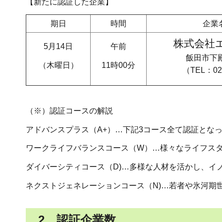
【新たに認証した企業】
期日
時間
企業
株式会社
5月14日
午前
飯田市下殿
（木曜日）
11時00分
（TEL：026
（※）認証コースの解説
アドバンスプラス（A+）…下記3コース全て認証とな
ワークライフバランスコース（W）…様々なライフス
ダイバーシティコース（D)…多様な人材を活かし、イ
ネクストジェネレーションコース（N)…若者や氷河期
2
認証企業数