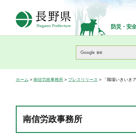
長野県Nagano Prefecture
防災・安
ホーム
>
南信労政事務所
>
プレスリリース
> 「職場いきいき
南信労政事務所