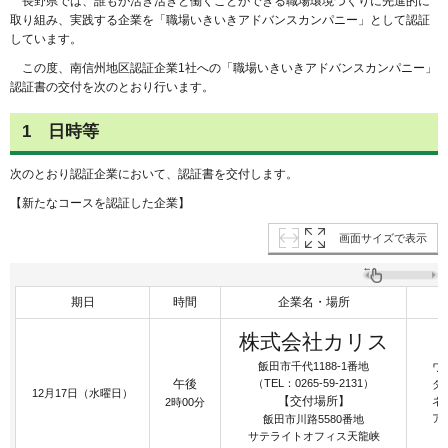
長
野県では、誰もが活き活きと働くことができる職場環境づくりに先進的に
取り組み、実践する企業を「職場いきいきアドバンスカンパニー」として認証
しています。
こ
の度、南信州地区認証企業1社への「職場いきいきアドバンスカンパニー」
認証書の交付を次のとおり行います。
1
日時等
次のとおり認証企業において、認証書を交付します。
【新たなコースを認証した企業】
画面サイズで表示
期日
時間
企業名・場所
株式会社カリス
飯田市千代1188-1番地
ワ
午後
（TEL：0265-59-2131）
ダ
12月17日（水曜日）
【交付場所】
ネ
2時00分
ア
飯田市川路5580番地
サテライトオフィス天龍峡