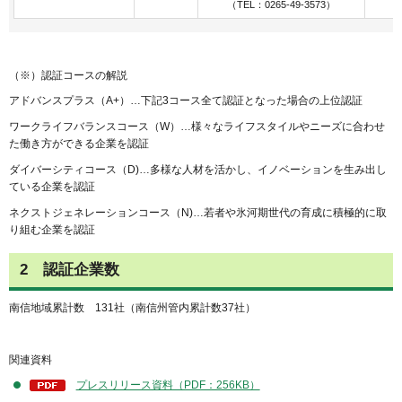
（TEL：0265-49-3573）
（※）認証コースの解説
アドバンスプラス（A+）…下記3コース全て認証となった場合の上位認証
ワークライフバランスコース（W）…様々なライフスタイルやニーズに合わせ
た働き方ができる企業を認証
ダイバーシティコース（D)…多様な人材を活かし、イノベーションを生み出し
ている企業を認証
ネクストジェネレーションコース（N)…若者や氷河期世代の育成に積極的に取
り組む企業を認証
2
認証企業数
南信地域累計数
131
社（南信州管内累計数37社）
関連資料
プレスリリース資料（PDF：256KB）