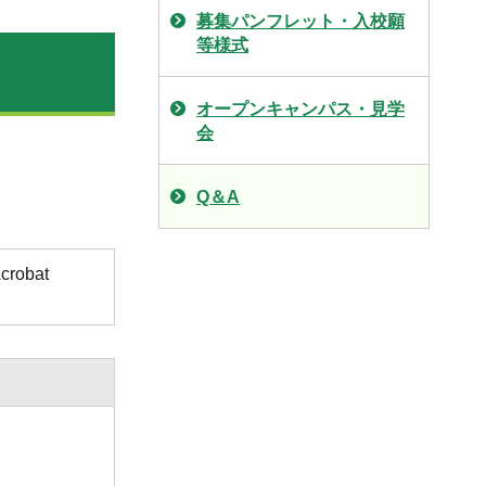
募集パンフレット・入校願
等様式
オープンキャンパス・見学
会
Q＆A
obat