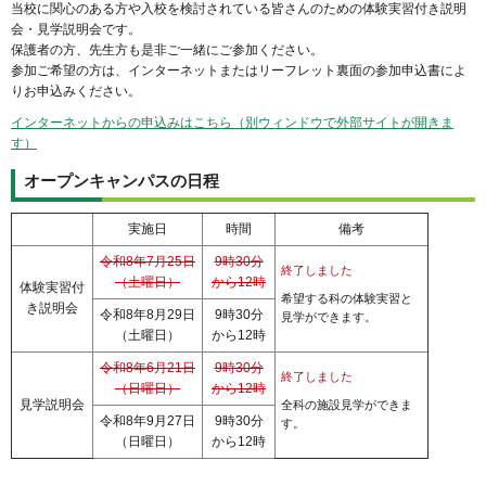
当校に関心のある方や入校を検討されている皆さんのための体験実習付き説明
会・見学説明会です。
保護者の方、先生方も是非ご一緒にご参加ください。
参加ご希望の方は、インターネットまたはリーフレット裏面の参加申込書によ
りお申込みください。
インターネットからの申込みはこちら（別ウィンドウで外部サイトが開きま
す）
オープンキャンパスの日程
実施日
時間
備考
令和8年7月25日
9時30分
終了しました
（土曜日）
から12時
体験実習付
希望する科の体験実習と
き説明会
令和8年8月29日
9時30分
見学ができます。
（土曜日）
から12時
令和8年6月21日
9時30分
終了しました
（日曜日）
から12時
見学説明会
全科の施設見学ができま
令和8年9月27日
9時30分
す。
（日曜日）
から12時