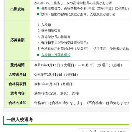
次のすべてに該当し、かつ高等学校長の推薦がある者
長野県在住で、高等学校を令和8年度（2026年度）に卒業し
出願資格
技術・技能の習得に意欲があり、入校意思が強い者
入校願
進学用調査書
高等学校長の推薦書
応募書類
郵便切手110円分(受験票発送用)
合格返信用封筒(角2号［A4版可］、切手不用、受験者の返信
入校願・推薦書様式
受付期間
令和8年9月15日（火曜日）～10月7日（水曜日）(必着）
入校選考日
令和8年10月19日（月曜日）
合格発表日
令和8年10月26日（月曜日）
選考内容
適性検査(記述、器具)、面接
合格の通知
合格者には合格の通知をします。(不合格者には通知しません
一般入校選考