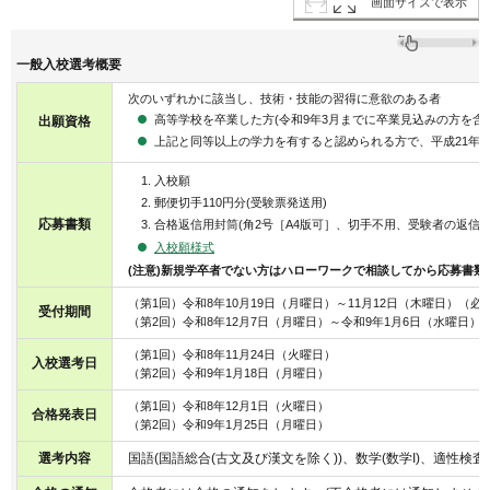
画面サイズで表示
一般入校選考概要
次のいずれかに該当し、技術・技能の習得に意欲のある者
高等学校を卒業した方(令和9年3月までに卒業見込みの方を含む
出願資格
上記と同等以上の学力を有すると認められる方で、平成21年4
入校願
郵便切手110円分(受験票発送用)
応募書類
合格返信用封筒(角2号［A4版可］、切手不用、受験者の返信
入校願様式
(注意)新規学卒者でない方はハローワークで相談してから応募書類
（第1回）令和8年10月19日（月曜日）～11月12日（木曜日）（必
受付期間
（第2回）令和8年12月7日（月曜日）～令和9年1月6日（水曜日）
（第1回）令和8年11月24日（火曜日）
入校選考日
（第2回）令和9年1月18日（月曜日）
（第1回）令和8年12月1日（火曜日）
合格発表日
（第2回）令和9年1月25日（月曜日）
選考内容
国語(国語総合(古文及び漢文を除く))、数学(数学I)、適性検査