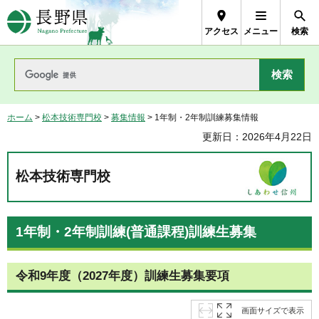
長野県Nagano Prefecture
アクセス
メニュー
検索
ホーム
>
松本技術専門校
>
募集情報
> 1年制・2年制訓練募集情報
更新日：2026年4月22日
松本技術専門校
1年制・2年制訓練(普通課程)訓練生募集
令和9年度（2027年度）訓練生募集要項
画面サイズで表示