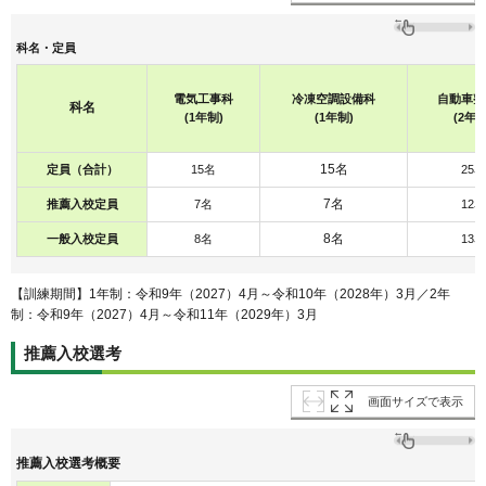
科名・定員
電気工事科
冷凍空調設備科
自動車整
科名
(1年制)
(1年制)
(2年制
15名
定員（合計）
15名
25名
7名
推薦入校定員
7名
12名
8名
一般入校定員
8名
13名
【訓練期間】1年制：令和9年（2027）4月～令和10年（2028年）3月／2年
制：令和9年（2027）4月～令和11年（2029年）3月
推薦入校選考
画面サイズで表示
推薦入校選考概要