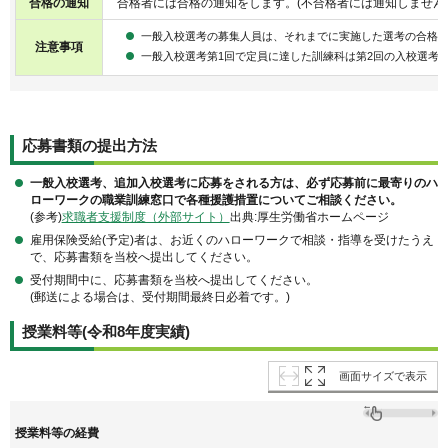
合格の通知
合格者には合格の通知をします。(不合格者には通知しません
一般入校選考の募集人員は、それまでに実施した選考の合格
注意事項
一般入校選考第1回で定員に達した訓練科は第2回の入校選考
応募書類の提出方法
一般入校選考、追加入校選考に応募をされる方は、必ず応募前に最寄りのハ
ローワークの職業訓練窓口で各種援護措置についてご相談ください。
(参考)
求職者支援制度（外部サイト）
出典:厚生労働省ホームページ
雇用保険受給(予定)者は、お近くのハローワークで相談・指導を受けたうえ
で、応募書類を当校へ提出してください。
受付期間中に、応募書類を当校へ提出してください。
(郵送による場合は、受付期間最終日必着です。)
授業料等(令和8年度実績)
画面サイズで表示
授業料等の経費