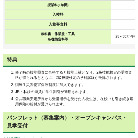
授業料(1年間)
入校料
入校審査料
教科書・作業服・工具
25～35万円程
各種検定料等
特典
修了時の技能照査に合格すると技能士補となり、2級技能検定の受検資
格が得られるとともに、2級技能検定の学科試験が免除されます。
訓練生災害傷害保険制度に加入できます。
JR・私鉄の運賃に学生割引が適用されます。
公共職業安定所長から受講指示を受けた入校生は、在校中も引き続き雇
用保険の給付が受けられます。
パンフレット（募集案内）・オープンキャンパス・
見学受付