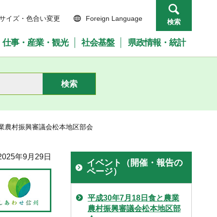
サイズ・色合い変更
Foreign Language
検索
仕事・産業・観光
社会基盤
県政情報・統計
と農業農村振興審議会松本地区部会
025年9月29日
イベント（開催・報告の
ページ）
平成30年7月18日食と農業
農村振興審議会松本地区部