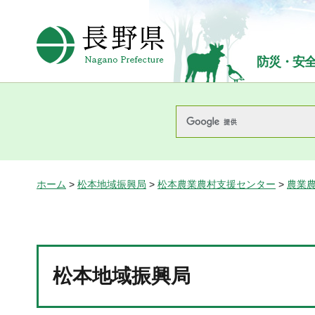
長野県Nagano Prefecture
防災・安
ホーム
>
松本地域振興局
>
松本農業農村支援センター
>
農業
松本地域振興局