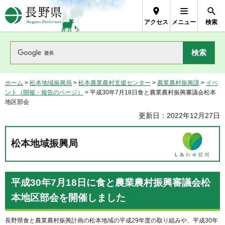
長野県Nagano Prefecture
アクセス
メニュー
検索
ホーム
>
松本地域振興局
>
松本農業農村支援センター
>
農業農村振興課
>
イベ
ント（開催・報告のページ）
> 平成30年7月18日食と農業農村振興審議会松本
地区部会
更新日：2022年12月27日
松本地域振興局
平成30年7月18日に食と農業農村振興審議会松
本地区部会を開催しました
長野県食と農業農村振興計画の松本地域の平成29年度の取り組みや、平成30年