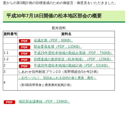
度からの第3期計画の目標達成のための御提言・御意見をいただきました。
平成30年7月18日開催の松本地区部会の概要
配布資料
資料番号
資料名
会議次第（PDF：66KB）
部会委員名簿（PDF：135KB）
1-1
平成29年度松本地域の取組み実績（PDF：750KB）
1-2
目標達成の進捗状況（松本地域）（PDF：129KB）
2
平成30年度松本地域の取組計画（PDF：531KB）
3
しあわせ信州創造プラン2.0（長野県総合5か年計画）
～次代へつなぐ、笑顔あふれる信州の食と農業・農村～
4
（第3期長野県食と農業農村振興計画）
地区部会議事録（PDF：339KB）