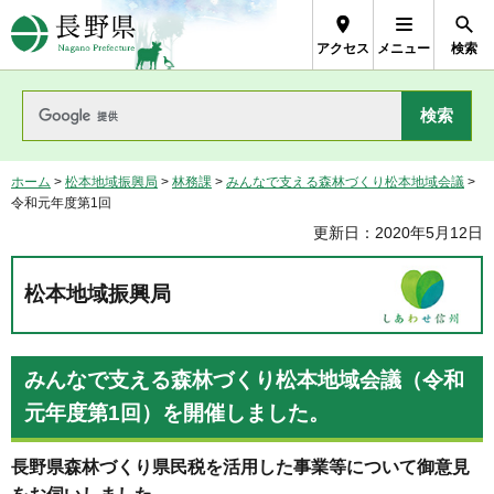
長野県Nagano Prefecture
アクセス
メニュー
検索
ホーム
>
松本地域振興局
>
林務課
>
みんなで支える森林づくり松本地域会議
>
令和元年度第1回
更新日：2020年5月12日
松本地域振興局
みんなで支える森林づくり松本地域会議（令和
元年度第1回）を開催しました。
長野県森林づくり県民税を活用した事業等について御意見