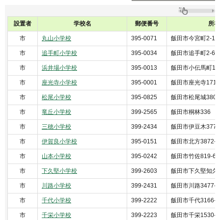
設置者
学校名
郵便番号
所在
市
丸山小学校
395-0071
飯田市今宮町2-113
市
追手町小学校
395-0034
飯田市追手町2-673
市
浜井場小学校
395-0013
飯田市小伝馬町1-3
市
座光寺小学校
395-0001
飯田市座光寺1717
市
松尾小学校
395-0825
飯田市松尾城3800
市
竜丘小学校
399-2565
飯田市桐林336
市
三穂小学校
399-2434
飯田市伊豆木3778
市
伊賀良小学校
395-0151
飯田市北方3872-1
市
山本小学校
395-0242
飯田市竹佐819-6
市
下久堅小学校
399-2603
飯田市下久堅知久平9
市
川路小学校
399-2431
飯田市川路3477-1
市
千代小学校
399-2222
飯田市千代3166-2
市
千栄小学校
399-2223
飯田市千栄1530-1