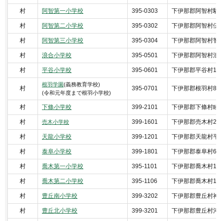
村
阿智第一小学校
395-0303
下伊那郡阿智村駒場
村
阿智第二小学校
395-0302
下伊那郡阿智村伍和
村
阿智第三小学校
395-0304
下伊那郡阿智村智里
村
浪合小学校
395-0501
下伊那郡阿智村浪合5
村
平谷小学校
395-0601
下伊那郡平谷村10
根羽学園
(義務教育学校)
村
395-0701
下伊那郡根羽村80
(令和元年度まで根羽小学校)
村
下條小学校
399-2101
下伊那郡下條村睦沢8
村
399-1601
下伊那郡売木村26
売木小学校
村
天龍小学校
399-1201
下伊那郡天龍村平岡4
村
泰阜小学校
399-1801
下伊那郡泰阜村622
村
喬木第一小学校
395-1101
下伊那郡喬木村15
村
喬木第二小学校
395-1106
下伊那郡喬木村135
村
豊丘南小学校
399-3202
下伊那郡豊丘村神稲3
村
豊丘北小学校
399-3201
下伊那郡豊丘村河野