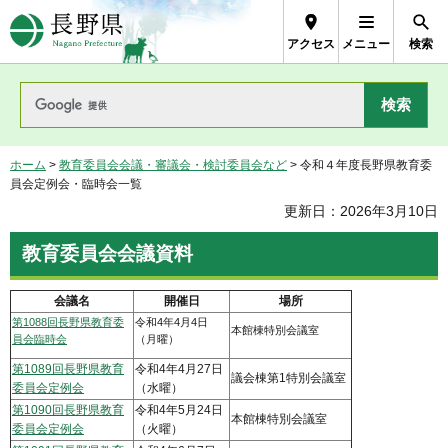
長野県Nagano Prefecture
アクセス
メニュー
検索
ホーム
>
教育委員会会議・審議会・検討委員会など
> 令和４年度長野県教育委
員会定例会・臨時会一覧
更新日：2026年3月10日
教育委員会会議資料
会議名
開催日
場所
第1088回長野県教育委
令和4年4月4日
本館棟特別会議室
員会臨時会
（月曜）
第1089回長野県教育
令和4年4月27日
議会棟第1特別会議室
委員会定例会
（水曜）
第1090回長野県教育
令和4年5月24日
本館棟特別会議室
委員会定例会
（火曜）