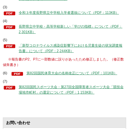
(3)
令和３年度長野県立中学校入学者選抜について（PDF：113KB）
(4)
長野県立中学校・高等学校新しい「学びの指標」について（PDF：
2,301KB）
(5)
「新型コロナウイルス感染症影響下における児童生徒の状況調査報
告書」について（PDF：2,244KB）
※報告書のP2、P7に一部数値に誤りがあったため修正しました。（修正数
値朱書き）
(6)
第82回国民体育大会の名称改正について（PDF：101KB）
(7)
第82回国民スポーツ大会・第27回全国障害者スポーツ大会「競技会
場地市町村」の選定について（PDF：1,153KB）
お問い合わせ