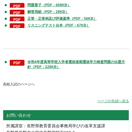
問題冊子（PDF：668KB）
解答用紙
（PDF：28KB）
正答・正答例及び評価基準（PDF：56KB）
リスニングテスト台本（PDF：67KB）
令和4年度高等学校入学者選抜後期選抜学力検査問題の出題方
針（PDF：228KB）
高校入試のページへ
ページの先頭へ戻る
お問い合わせ
所属課室：長野県教育委員会事務局学びの改革支援課