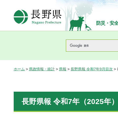
長野県Nagano Prefecture
防災・安
ホーム
>
県政情報・統計
>
県報
>
長野県報 令和7年9月目次
>
長野県報 令和7年（2025年