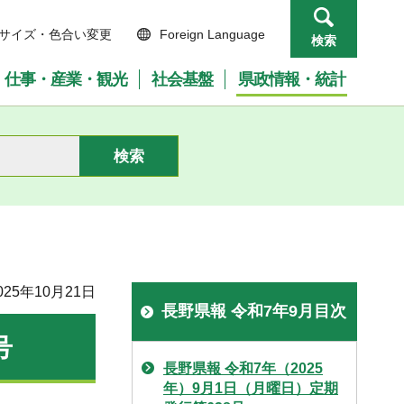
サイズ・色合い変更
Foreign Language
検索
仕事・産業・観光
社会基盤
県政情報・統計
25年10月21日
長野県報 令和7年9月目次
号
長野県報 令和7年（2025
年）9月1日（月曜日）定期