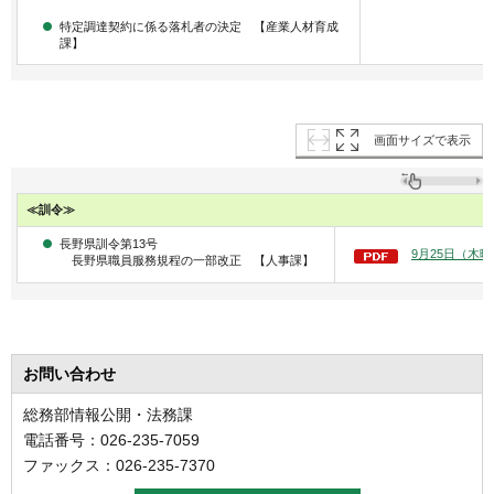
特定調達契約に係る落札者の決定 【産業人材育成
課】
画面サイズで表示
≪訓令≫
長野県訓令第13号
9月25日（木曜
長野県職員服務規程の一部改正 【人事課】
お問い合わせ
総務部情報公開・法務課
電話番号：026-235-7059
ファックス：026-235-7370