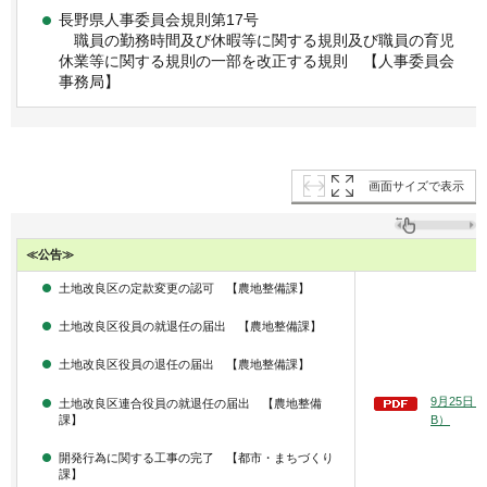
長野県人事委員会規則第17号
職員の勤務時間及び休暇等に関する規則及び職員の育児
休業等に関する規則の一部を改正する規則 【人事委員会
事務局】
画面サイズで表示
≪公告≫
土地改良区の定款変更の認可 【農地整備課】
土地改良区役員の就退任の届出 【農地整備課】
土地改良区役員の退任の届出 【農地整備課】
9月25日（
土地改良区連合役員の就退任の届出 【農地整備
B）
課】
開発行為に関する工事の完了 【都市・まちづくり
課】