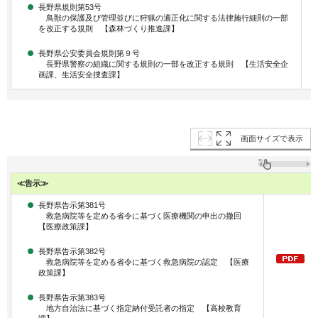
長野県規則第53号
鳥獣の保護及び管理並びに狩猟の適正化に関する法律施行細則の一部
を改正する規則 【森林づくり推進課】
長野県公安委員会規則第９号
長野県警察の組織に関する規則の一部を改正する規則 【生活安全企
画課、生活安全捜査課】
画面サイズで表示
≪告示≫
長野県告示第381号
救急病院等を定める省令に基づく医療機関の申出の撤回
【医療政策課】
長野県告示第382号
救急病院等を定める省令に基づく救急病院の認定 【医療
政策課】
長野県告示第383号
地方自治法に基づく指定納付受託者の指定 【高校教育