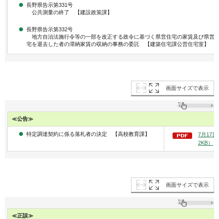
長野県告示第331号
公共測量の終了 【建設政策課】
長野県告示第332号
地方自治法施行令等の一部を改正する政令に基づく県営住宅の家賃及び県営
宅を退去した者の滞納家賃の収納の事務の委託 【建築住宅課公営住宅室】
画面サイズで表示
≪公告≫
特定調達契約に係る落札者の決定 【高校教育課】
7月17
2KB）
画面サイズで表示
≪正誤≫