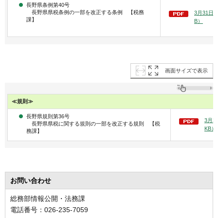
長野県条例第40号
長野県県税条例の一部を改正する条例 【税務
3月31日
課】
B）
画面サイズで表示
≪規則≫
長野県規則第36号
3月3
長野県県税に関する規則の一部を改正する規則 【税
KB）
務課】
お問い合わせ
総務部情報公開・法務課
電話番号：026-235-7059