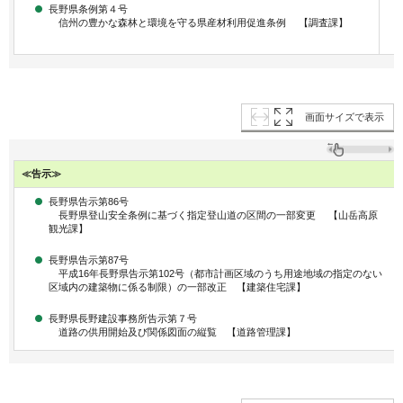
長野県条例第４号
信州の豊かな森林と環境を守る県産材利用促進条例 【調査課】
画面サイズで表示
≪告示≫
長野県告示第86号
長野県登山安全条例に基づく指定登山道の区間の一部変更 【山岳高原
観光課】
長野県告示第87号
平成16年長野県告示第102号（都市計画区域のうち用途地域の指定のない
区域内の建築物に係る制限）の一部改正 【建築住宅課】
長野県長野建設事務所告示第７号
道路の供用開始及び関係図面の縦覧 【道路管理課】