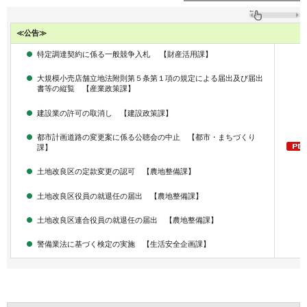
≪公告≫
特定調達契約に係る一般競争入札 【財産活用課】
大規模小売店舗立地法附則第５条第１項の規定による届出及び届出
書等の縦覧 【産業政策課】
建設業の許可の取消し 【建設政策課】
都市計画道路の変更案に係る公聴会の中止 【都市・まちづくり
課】
土地改良区の定款変更の認可 【農地整備課】
土地改良区役員の就退任の届出 【農地整備課】
土地改良区連合役員の就退任の届出 【農地整備課】
警備業法に基づく検定の実施 【生活安全企画課】