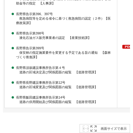
助金等の指定 【人事課】
長野県告示第396、397号
救急病院等を定める省令に基づく救急病院の認定（２件）【医
療政策課】
長野県告示第398号
液化石油ガス販売事業者の認定 【産業技術課】
長野県告示第399号
保安林の指定施業要件を変更する予定である旨の通知 【森林
づくり推進課】
長野県須坂建設事務所告示第４号
道路の区域決定及び関係図面の縦覧 【道路管理課】
長野県長野建設事務所告示第12号
道路の区域変更及び関係図面の縦覧 【道路管理課】
長野県飯田建設事務所告示第14号
道路の供用開始及び関係図面の縦覧 【道路管理課】
画面サイズで表示