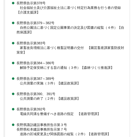
長野県告示第378号
社会福祉士及び介護福祉士法に基づく特定行為業務を行う者の登録
【介護支援課】
長野県告示第379～382号
自然公園法に基づく国定公園事業の決定及び図書の縦覧（４件）【自
然保護課】
長野県告示第383号
家畜改良増殖法に基づく種畜証明書の交付 【園芸畜産課家畜防疫対
策室】
長野県告示第384～386号
解除予定保安林にする旨の通知（３件）【森林づくり推進課】
長野県告示第387～389号
公共測量の実施（３件）【建設政策課】
長野県告示第390、 391号
公共測量の終了（２件）【建設政策課】
長野県告示第392号
電線共同溝を整備すべき道路の指定 【道路管理課】
長野県諏訪建設事務所告示第３号
長野県松本建設事務所告示第７号
道路の区域変更及び関係図面の縦覧（２件）【道路管理課】