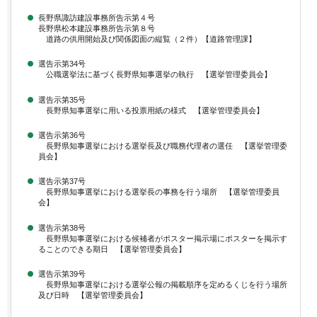
長野県諏訪建設事務所告示第４号
長野県松本建設事務所告示第８号
道路の供用開始及び関係図面の縦覧（２件）【道路管理課】
選告示第34号
公職選挙法に基づく長野県知事選挙の執行 【選挙管理委員会】
選告示第35号
長野県知事選挙に用いる投票用紙の様式 【選挙管理委員会】
選告示第36号
長野県知事選挙における選挙長及び職務代理者の選任 【選挙管理委
員会】
選告示第37号
長野県知事選挙における選挙長の事務を行う場所 【選挙管理委員
会】
選告示第38号
長野県知事選挙における候補者がポスター掲示場にポスターを掲示す
ることのできる期日 【選挙管理委員会】
選告示第39号
長野県知事選挙における選挙公報の掲載順序を定めるくじを行う場所
及び日時 【選挙管理委員会】