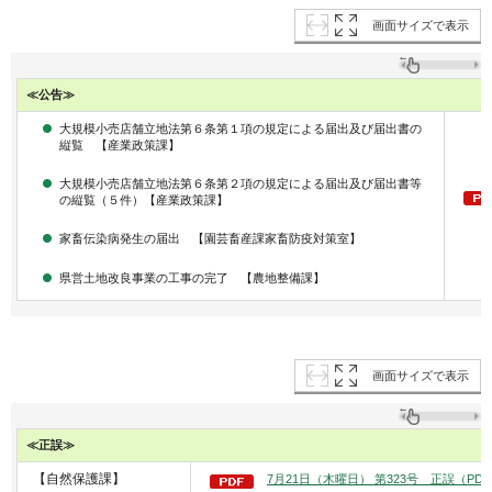
画面サイズで表示
≪公告≫
大規模小売店舗立地法第６条第１項の規定による届出及び届出書の
縦覧 【産業政策課】
大規模小売店舗立地法第６条第２項の規定による届出及び届出書等
の縦覧（５件）【産業政策課】
家畜伝染病発生の届出 【園芸畜産課家畜防疫対策室】
県営土地改良事業の工事の完了 【農地整備課】
画面サイズで表示
≪正誤≫
【自然保護課】
7月21日（木曜日） 第323号 正誤（PDF