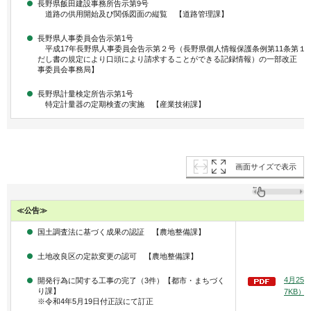
長野県飯田建設事務所告示第9号
道路の供用開始及び関係図面の縦覧 【道路管理課】
長野県人事委員会告示第1号
平成17年長野県人事委員会告示第２号（長野県個人情報保護条例第11条第１
だし書の規定により口頭により請求することができる記録情報）の一部改正 
事委員会事務局】
長野県計量検定所告示第1号
特定計量器の定期検査の実施 【産業技術課】
画面サイズで表示
≪公告≫
国土調査法に基づく成果の認証 【農地整備課】
土地改良区の定款変更の認可 【農地整備課】
4月25
開発行為に関する工事の完了（3件）【都市・まちづく
り課】
7KB）
※令和4年5月19日付正誤にて訂正