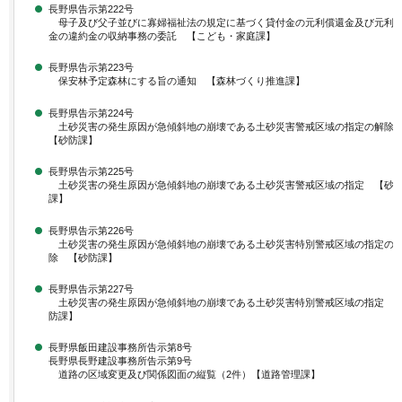
長野県告示第222号
母子及び父子並びに寡婦福祉法の規定に基づく貸付金の元利償還金及び元利
金の違約金の収納事務の委託 【こども・家庭課】
長野県告示第223号
保安林予定森林にする旨の通知 【森林づくり推進課】
長野県告示第224号
土砂災害の発生原因が急傾斜地の崩壊である土砂災害警戒区域の指定の解
【砂防課】
長野県告示第225号
土砂災害の発生原因が急傾斜地の崩壊である土砂災害警戒区域の指定 【砂
課】
長野県告示第226号
土砂災害の発生原因が急傾斜地の崩壊である土砂災害特別警戒区域の指定の
除 【砂防課】
長野県告示第227号
土砂災害の発生原因が急傾斜地の崩壊である土砂災害特別警戒区域の指定 
防課】
長野県飯田建設事務所告示第8号
長野県長野建設事務所告示第9号
道路の区域変更及び関係図面の縦覧（2件）【道路管理課】