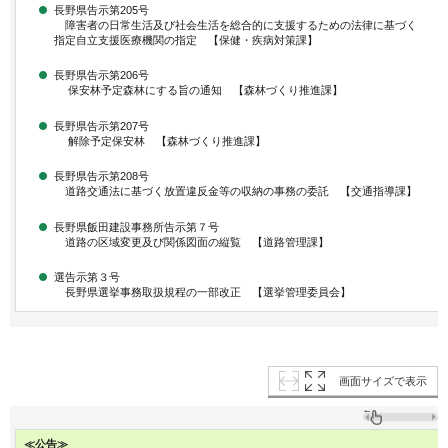
長野県告示第205号
障害者の日常生活及び社会生活を総合的に支援するための法律に基づく
指定自立支援医療機関の指定 【保健・疾病対策課】
長野県告示第206号
保安林予定森林にする旨の通知 【森林づくり推進課】
長野県告示第207号
解除予定保安林 【森林づくり推進課】
長野県告示第208号
道路交通法に基づく放置違反金等の収納の事務の委託 【交通指導課】
長野県飯田建設事務所告示第７号
道路の区域変更及び関係図面の縦覧 【道路管理課】
選告示第３号
長野県選挙事務取扱規程の一部改正 【選挙管理委員会】
画面サイズで表示
≪公告≫