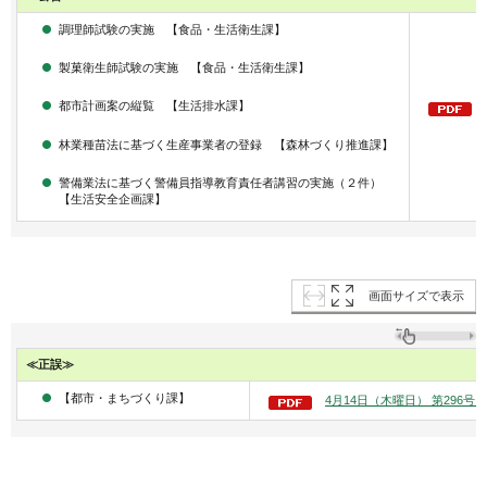
調理師試験の実施 【食品・生活衛生課】
製菓衛生師試験の実施 【食品・生活衛生課】
都市計画案の縦覧 【生活排水課】
林業種苗法に基づく生産事業者の登録 【森林づくり推進課】
警備業法に基づく警備員指導教育責任者講習の実施（２件）
【生活安全企画課】
画面サイズで表示
≪正誤≫
【都市・まちづくり課】
4月14日（木曜日） 第296号 