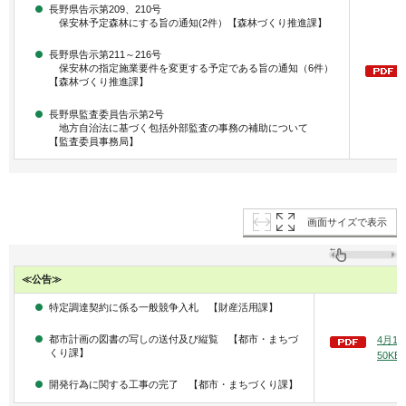
長野県告示第209、210号
保安林予定森林にする旨の通知(2件）【森林づくり推進課】
長野県告示第211～216号
保安林の指定施業要件を変更する予定である旨の通知（6件）
【森林づくり推進課】
長野県監査委員告示第2号
地方自治法に基づく包括外部監査の事務の補助について
【監査委員事務局】
画面サイズで表示
≪公告≫
特定調達契約に係る一般競争入札 【財産活用課】
都市計画の図書の写しの送付及び縦覧 【都市・まちづ
4月1
くり課】
50KB
開発行為に関する工事の完了 【都市・まちづくり課】