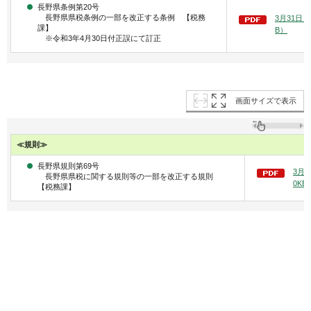
長野県条例第20号
長野県県税条例の一部を改正する条例 【税務
3月31日
課】
B）
※令和3年4月30日付正誤にて訂正
画面サイズで表示
≪規則≫
長野県規則第69号
3月
長野県県税に関する規則等の一部を改正する規則
0KB
【税務課】