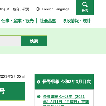
サイズ・色合い変更
Foreign Language
検索
仕事・産業・観光
社会基盤
県政情報・統計
021年3月22日
長野県報 令和3年3月目次
号
長野県報 令和3年（2021
年）3月1日（月曜日）定期