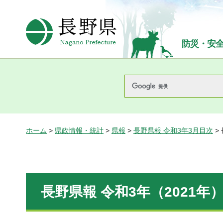
長野県Nagano Prefecture
防災・安
ホーム
>
県政情報・統計
>
県報
>
長野県報 令和3年3月目次
>
長野県報 令和3年（2021年