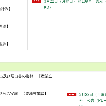
3月22日（月曜日） 第189号 告示（
KB）
会計課】
理課】
理課】
届出及び届出書の縦覧 【産業立
処分の実施 【農地整備課】
3月22日（月曜日
号 公告（PDF：
】