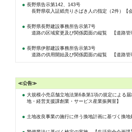
長野県告示第142、143号
長野県収入証紙売りさばき人の指定（2件）【
長野県長野建設事務所告示第7号
道路の区域変更及び関係図面の縦覧 【道路管
長野県伊那建設事務所告示第3号
道路の供用開始及び関係図面の縦覧 【道路管
≪公告≫
大規模小売店舗立地法第6条第1項の規定による
地・経営支援課創業・サービス産業振興室】
土地改良事業の施行に伴う換地計画に基づく換地
警備業法に基づく検定の実施 【生活安全企画課