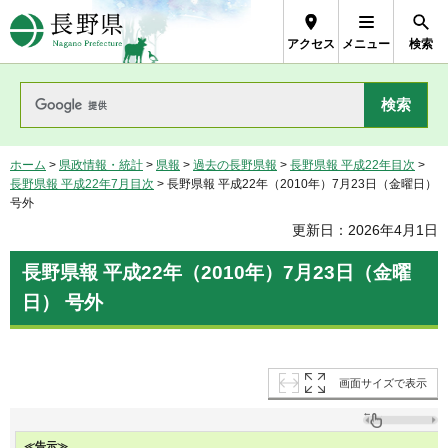
長野県Nagano Prefecture
アクセス
メニュー
検索
ホーム
>
県政情報・統計
>
県報
>
過去の長野県報
>
長野県報 平成22年目次
>
長野県報 平成22年7月目次
> 長野県報 平成22年（2010年）7月23日（金曜日）
号外
更新日：2026年4月1日
長野県報 平成22年（2010年）7月23日（金曜
日） 号外
画面サイズで表示
≪告示≫