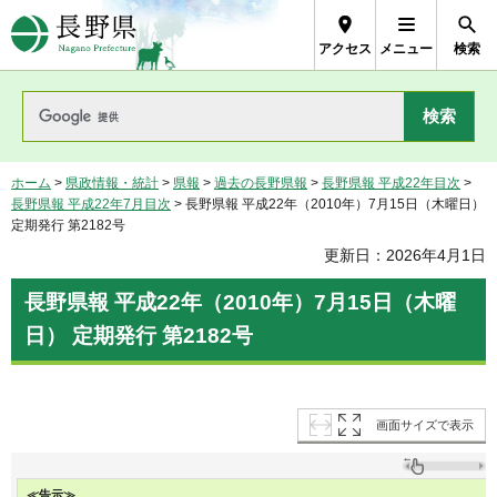
長野県Nagano Prefecture
アクセス
メニュー
検索
ホーム
>
県政情報・統計
>
県報
>
過去の長野県報
>
長野県報 平成22年目次
>
長野県報 平成22年7月目次
> 長野県報 平成22年（2010年）7月15日（木曜日）
定期発行 第2182号
更新日：2026年4月1日
長野県報 平成22年（2010年）7月15日（木曜
日） 定期発行 第2182号
画面サイズで表示
≪告示≫