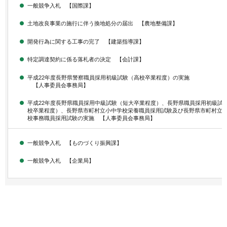
一般競争入札 【国際課】
土地改良事業の施行に伴う換地処分の届出 【農地整備課】
開発行為に関する工事の完了 【建築指導課】
特定調達契約に係る落札者の決定 【会計課】
平成22年度長野県警察職員採用初級試験（高校卒業程度）の実施
【人事委員会事務局】
平成22年度長野県職員採用中級試験（短大卒業程度）、長野県職員採用初級試
校卒業程度）、長野県市町村立小中学校栄養職員採用試験及び長野県市町村立
校事務職員採用試験の実施 【人事委員会事務局】
一般競争入札 【ものづくり振興課】
一般競争入札 【企業局】