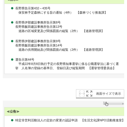
長野県告示第432～435号
保安林予定森林にする旨の通知（4件） 【森林づくり推進課】
長野県伊那建設事務所告示第8号
長野県飯田建設事務所告示第13号
道路の区域変更及び関係図面の縦覧（2件） 【道路管理課】
長野県伊那建設事務所告示第9号
長野県飯田建設事務所告示第14号
道路の供用開始及び関係図面の縦覧（2件） 【道路管理課】
選告示第44号
平成22年8月8日執行予定の長野県知事選挙に係る公職選挙法に基づく選
挙 人名簿の登録の基準日、 登録日及び縦覧期間 【選挙管理委員会】
画面サイズで表示
≪公告≫
特定非営利活動法人の定款の変更の認証申請 【生活文化課NPO活動推進室】