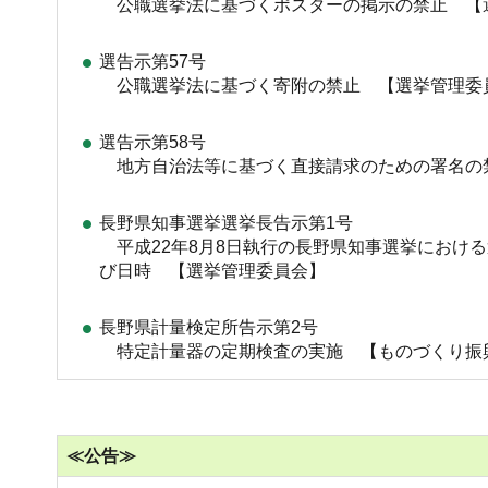
公職選挙法に基づくポスターの掲示の禁止 【
選告示第57号
公職選挙法に基づく寄附の禁止 【選挙管理委
選告示第58号
地方自治法等に基づく直接請求のための署名の
長野県知事選挙選挙長告示第1号
平成22年8月8日執行の長野県知事選挙におけ
び日時 【選挙管理委員会】
長野県計量検定所告示第2号
特定計量器の定期検査の実施 【ものづくり振
≪公告≫