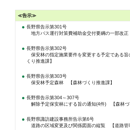
≪告示≫
長野県告示第301号
地方バス運行対策費補助金交付要綱の一部改正
長野県告示第302号
保安林の指定施業要件を変更する予定である旨
くり推進課】
長野県告示第303号
保安林予定森林 【森林づくり推進課】
長野県告示第304～307号
解除予定保安林にする旨の通知(4件) 【森林
長野県諏訪建設事務所告示第6号
道路の区域変更及び関係図面の縦覧 【道路管