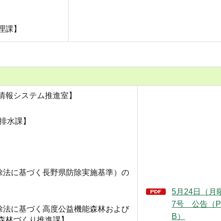
理課】
情報システム推進室】
活排水課】
除法に基づく長野県防除実施基準）の
5月24日（月
7号 公告（P
除法に基づく高度公益機能森林および
B）
森林づくり推進課】